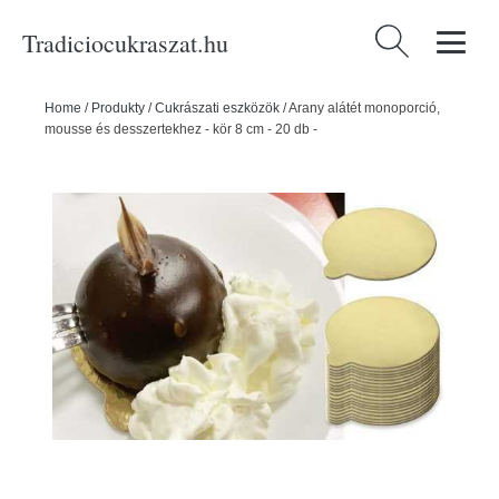
Tradiciocukraszat.hu
Keresés:
Home
/
Produkty
/
Cukrászati eszközök
/
Arany alátét monoporció,
mousse és desszertekhez - kör 8 cm - 20 db -