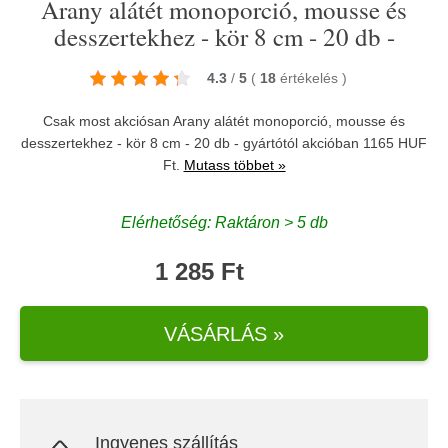
Arany alátét monoporció, mousse és
desszertekhez - kör 8 cm - 20 db -
4.3
/
5
(
18
értékelés
)
Csak most akciósan Arany alátét monoporció, mousse és
desszertekhez - kör 8 cm - 20 db - gyártótól akcióban 1165 HUF
Ft.
Mutass többet »
Elérhetőség: Raktáron > 5 db
1 285 Ft
VÁSÁRLÁS »
Ingyenes szállítás