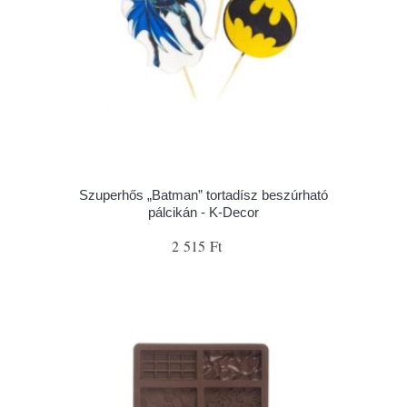
Szuperhős „Batman” tortadísz beszúrható
pálcikán - K-Decor
2 515 Ft