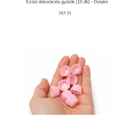
Ezüst dekorációs gyűrűk (10 db) - Ostatní
585 Ft