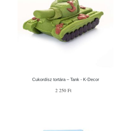
Cukordísz tortára – Tank - K-Decor
2 250 Ft