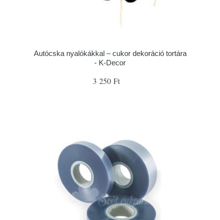
Autócska nyalókákkal – cukor dekoráció tortára
- K-Decor
3 250 Ft