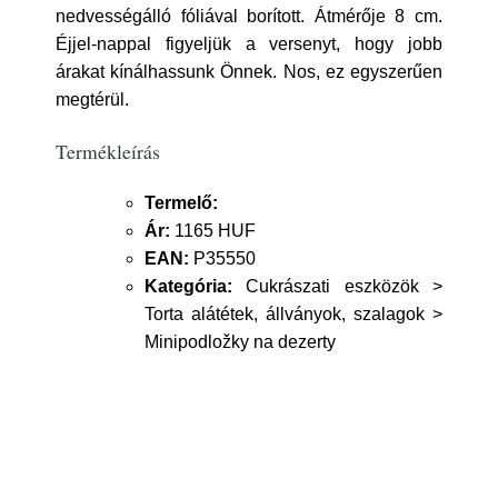
nedvességálló fóliával borított. Átmérője 8 cm.
Éjjel-nappal figyeljük a versenyt, hogy jobb
árakat kínálhassunk Önnek. Nos, ez egyszerűen
megtérül.
Termékleírás
Termelő:
Ár:
1165 HUF
EAN:
P35550
Kategória:
Cukrászati eszközök >
Torta alátétek, állványok, szalagok >
Minipodložky na dezerty