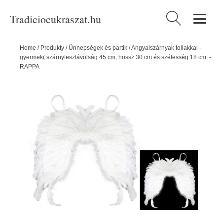
Tradiciocukraszat.hu
Keresés:
Home
/
Produkty
/
Ünnepségek és partik
/
Angyalszárnyak tollakkal -
gyermek( szárnyfesztávolság 45 cm, hossz 30 cm és szélesség 18 cm. -
RAPPA