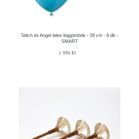
Stitch és Angel latex léggömbök - 28 cm - 8 db -
SMART
1 950 Ft