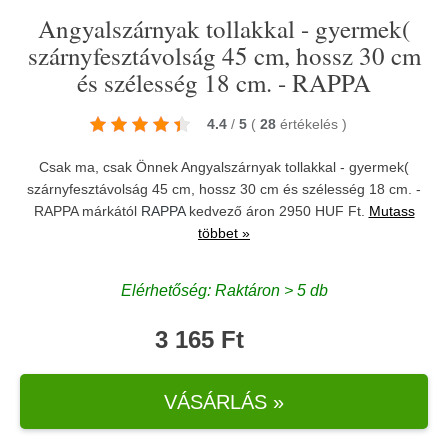
Angyalszárnyak tollakkal - gyermek(
szárnyfesztávolság 45 cm, hossz 30 cm
és szélesség 18 cm. - RAPPA
4.4
/
5
(
28
értékelés
)
Csak ma, csak Önnek Angyalszárnyak tollakkal - gyermek(
szárnyfesztávolság 45 cm, hossz 30 cm és szélesség 18 cm. -
RAPPA márkától
RAPPA
kedvező áron 2950 HUF Ft.
Mutass
többet »
Elérhetőség: Raktáron > 5 db
3 165 Ft
VÁSÁRLÁS »