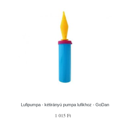
Lufipumpa - kétirányú pumpa lufikhoz - GoDan
1 015 Ft