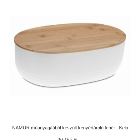
NAMUR műanyag/fából készült kenyértároló fehér - Kela
20 165 Ft