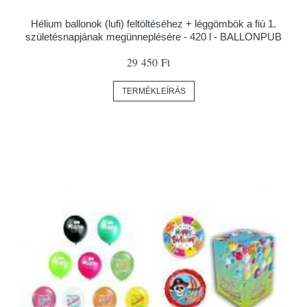
Hélium ballonok (lufi) feltöltéséhez + léggömbök a fiú 1.
születésnapjának megünneplésére - 420 l - BALLONPUB
29 450 Ft
TERMÉKLEÍRÁS