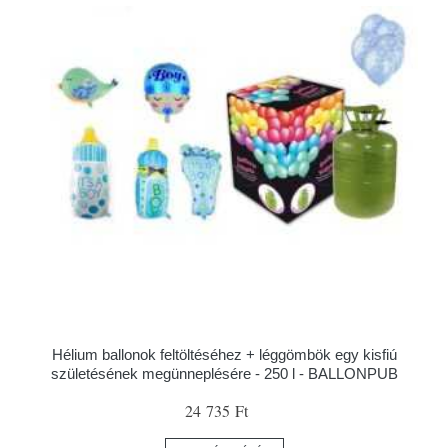
Hélium ballonok feltöltéséhez + léggömbök egy kisfiú
születésének megünneplésére - 250 l - BALLONPUB
24 735 Ft