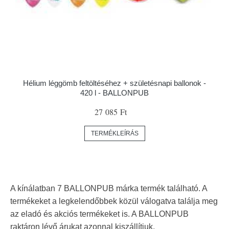
Hélium léggömb feltöltéséhez + születésnapi ballonok -
420 l - BALLONPUB
27 085 Ft
TERMÉKLEÍRÁS
A kínálatban 7 BALLONPUB márka termék található. A
termékeket a legkelendőbbek közül válogatva találja meg
az eladó és akciós termékeket is. A BALLONPUB
raktáron lévő árukat azonnal kiszállítjuk.