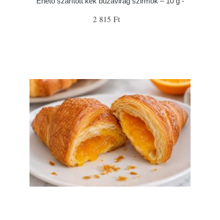
Ehető szárított kék búzavirág szirmok – 10 g -
2 815 Ft