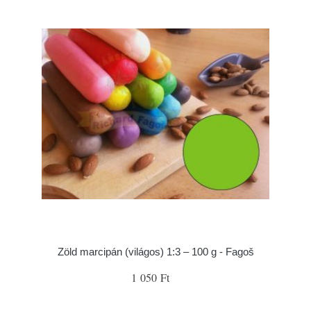
Zöld marcipán (világos) 1:3 – 100 g - Fagoš
1 050 Ft