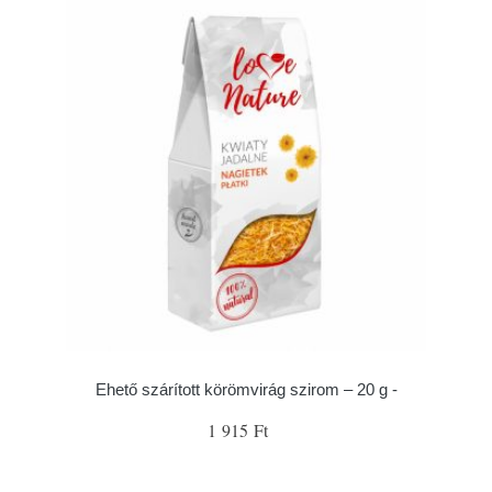
Ehető szárított körömvirág szirom – 20 g -
1 915 Ft