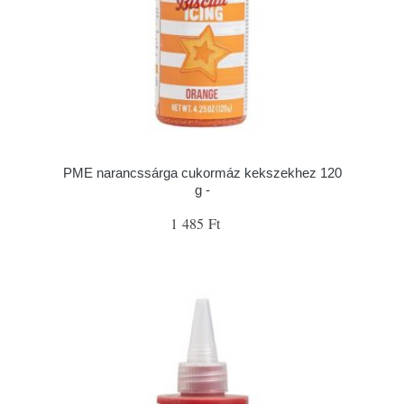
PME narancssárga cukormáz kekszekhez 120
g -
1 485 Ft