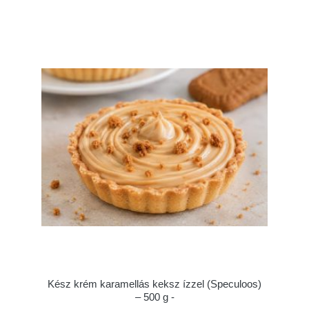
Kész krém karamellás keksz ízzel (Speculoos)
– 500 g -