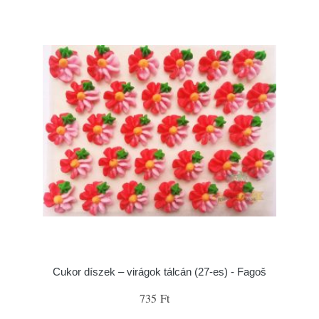
Cukor díszek – virágok tálcán (27-es) - Fagoš
735 Ft