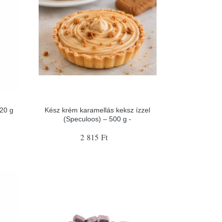
 20 g
Kész krém karamellás keksz ízzel
(Speculoos) – 500 g -
2 815 Ft