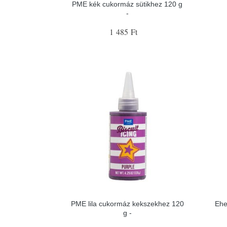
PME kék cukormáz sütikhez 120 g
-
1 485 Ft
PME lila cukormáz kekszekhez 120
Ehe
g -