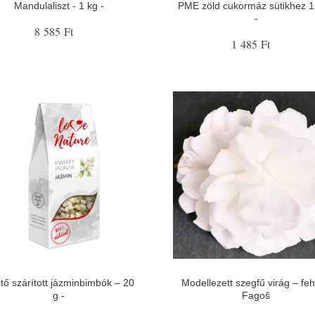
Mandulaliszt - 1 kg -
PME zöld cukormáz sütikhez 1
-
8 585 Ft
1 485 Ft
tő szárított jázminbimbók – 20
Modellezett szegfű virág – feh
g -
Fagoš