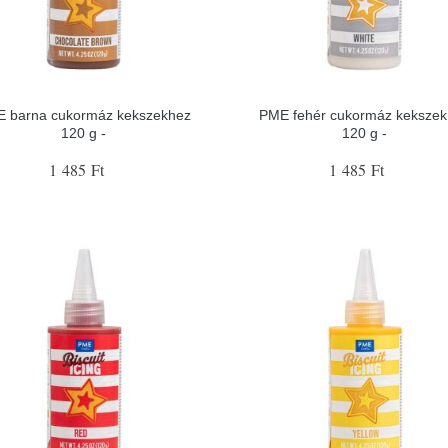
 barna cukormáz kekszekhez
PME fehér cukormáz kekszek
120 g -
120 g -
1 485 Ft
1 485 Ft