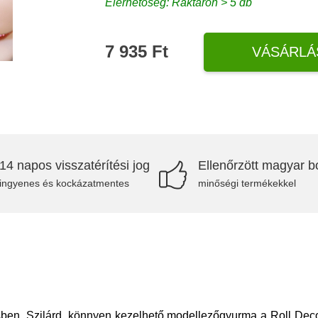
Elérhetőség: Raktáron > 5 db
7 935 Ft
VÁSÁRLÁ
14 napos visszatérítési jog
Ellenőrzött magyar bo
ingyenes és kockázatmentes
minőségi termékekkel
ben. Szilárd, könnyen kezelhető modellezőgyurma a Roll Deco