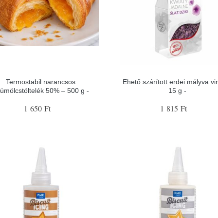
Termostabil narancsos
Ehető szárított erdei mályva vi
ümölcstöltelék 50% – 500 g -
15 g -
1 650 Ft
1 815 Ft