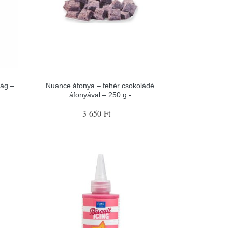
rág –
Nuance áfonya – fehér csokoládé
áfonyával – 250 g -
3 650 Ft