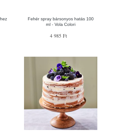
khez
Fehér spray bársonyos hatás 100
ml - Vola Colori
4 985 Ft