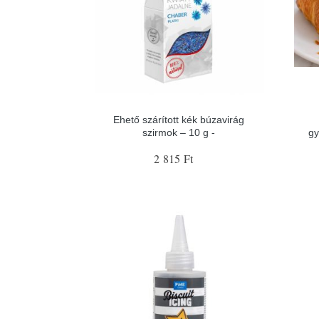
Ehető szárított kék búzavirág
szirmok – 10 g -
gy
2 815 Ft