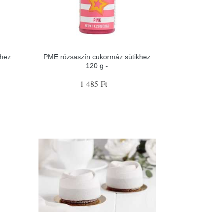
hez
PME rózsaszín cukormáz sütikhez
120 g -
1 485 Ft