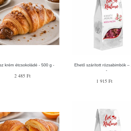
sz krém étcsokoládé - 500 g -
Ehető szárított rózsabimbók –
-
2 485 Ft
1 915 Ft