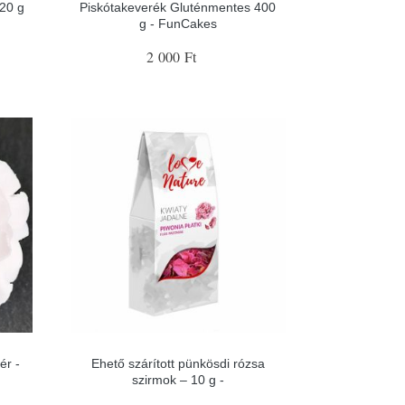
20 g
Piskótakeverék Gluténmentes 400
g - FunCakes
2 000 Ft
ér -
Ehető szárított pünkösdi rózsa
szirmok – 10 g -