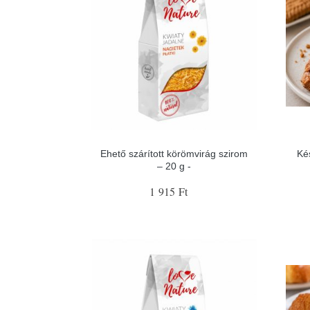
Ehető szárított körömvirág szirom
Ké
– 20 g -
1 915 Ft