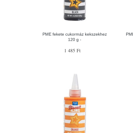
PME fekete cukormáz kekszekhez
PME
120 g -
1 485 Ft