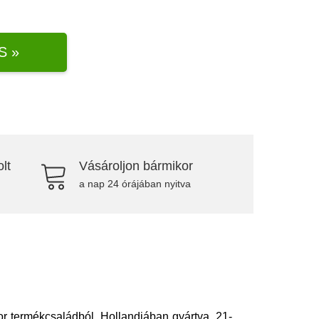
S »
lt
Vásároljon bármikor
a nap 24 órájában nyitva
r termékcsaládból, Hollandiában gyártva. 21-