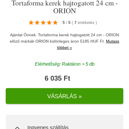
Tortaforma kerek hajtogatott 24 cm -
ORION
5
/
5
(
7
értékelés
)
Ajánlat Önnek: Tortaforma kerek hajtogatott 24 cm - ORION
előző márkák
ORION
különleges áron 5185 HUF Ft.
Mutass
többet »
Elérhetőség: Raktáron > 5 db
6 035 Ft
VÁSÁRLÁS »
Ingyenes szállítás