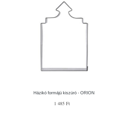
Házikó formájú kiszúró - ORION
1 485 Ft