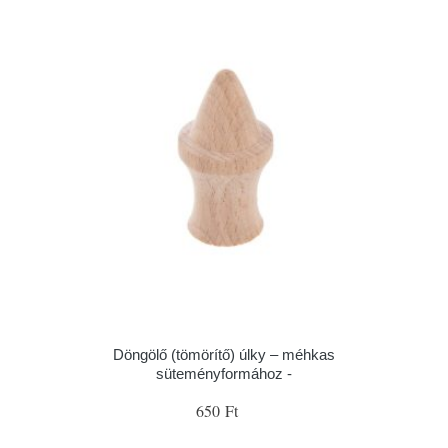
Döngölő (tömörítő) úlky – méhkas
süteményformához -
650 Ft