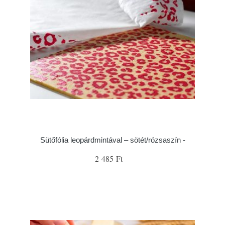
Sütőfólia leopárdmintával – sötét/rózsaszín -
2 485 Ft