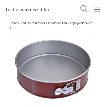
Tradiciocukraszat.hu
Keresés:
Home
/
Produkty
/
Sütéshez
/
Tortaforma kerek hajtogatott 24 cm -
ORION