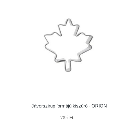
Jávorszirup formájú kiszúró - ORION
785 Ft