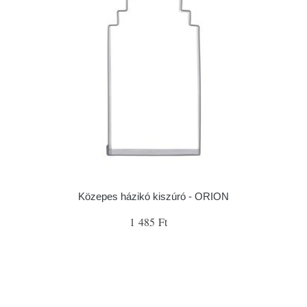
Közepes házikó kiszúró - ORION
1 485 Ft