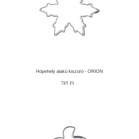
Hópehely alakú kiszúró - ORION
785 Ft