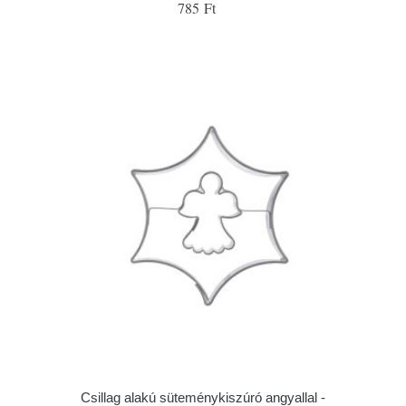
785 Ft
Csillag alakú süteménykiszúró angyallal -