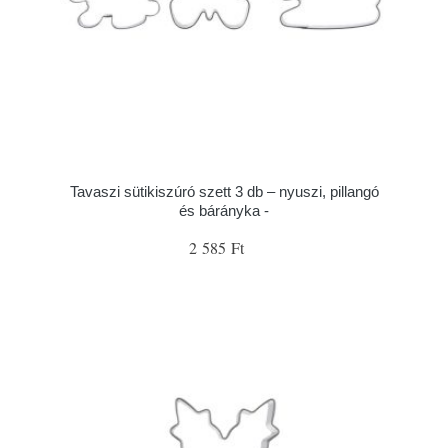
Tavaszi sütikiszúró szett 3 db – nyuszi, pillangó
és bárányka -
2 585 Ft