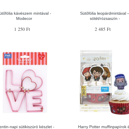
ütőfólia kávészem mintával -
Sütőfólia leopárdmintával 
Modecor
sötét/rózsaszín -
1 250 Ft
2 485 Ft
entin-napi sütikiszúró készlet -
Harry Potter muffinpapírok 