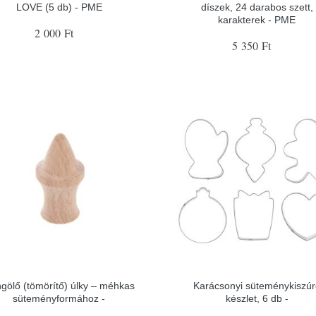
LOVE (5 db) - PME
díszek, 24 darabos szett,
karakterek - PME
2 000 Ft
5 350 Ft
gölő (tömörítő) úlky – méhkas
Karácsonyi süteménykiszúr
süteményformához -
készlet, 6 db -