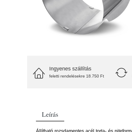
Ingyenes szállítás
feletti rendelésekre 18.750 Ft
Leírás
Állítható rozsdamentes acél torta- és pitefor