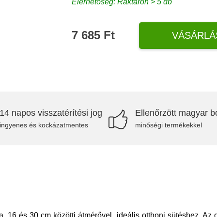
Elérhetőség: Raktáron > 5 db
7 685 Ft
VÁSÁRLÁ
14 napos visszatérítési jog
Ellenőrzött magyar bo
ingyenes és kockázatmentes
minőségi termékekkel
ma, 16 és 30 cm közötti átmérővel, ideális otthoni sütéshez. Az 