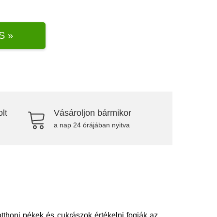
S »
lt
Vásároljon bármikor
a nap 24 órájában nyitva
otthoni pékek és cukrászok értékelni fogják az