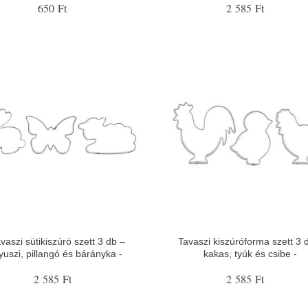
650 Ft
2 585 Ft
vaszi sütikiszúró szett 3 db –
Tavaszi kiszúróforma szett 3 
yuszi, pillangó és bárányka -
kakas, tyúk és csibe -
2 585 Ft
2 585 Ft