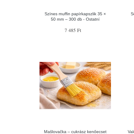
Színes muffin papírkapszlik 35 ×
S
50 mm – 300 db - Ostatní
7 485 Ft
Mašlovačka – cukrász kenőecset
Val