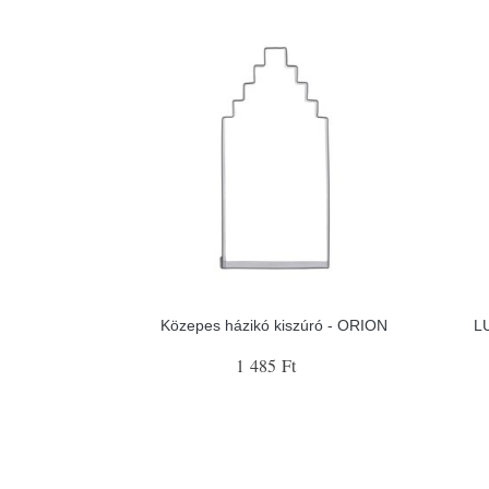
Közepes házikó kiszúró - ORION
LU
1 485 Ft