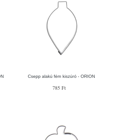
ON
Csepp alakú fém kiszúró - ORION
785 Ft