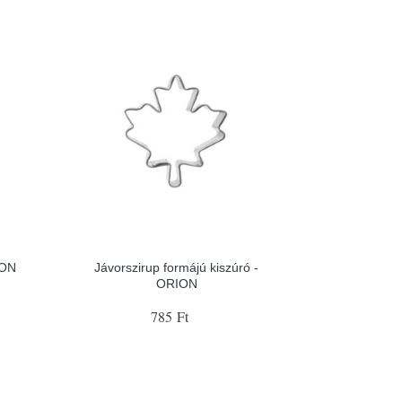
ION
Jávorszirup formájú kiszúró -
ORION
785 Ft