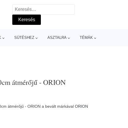
Keresés:
K
SÜTÉSHEZ
ASZTALRA
TÉMÁK
30cm átmérőjű - ORION
30cm átmérőjű - ORION a bevált márkával
ORION