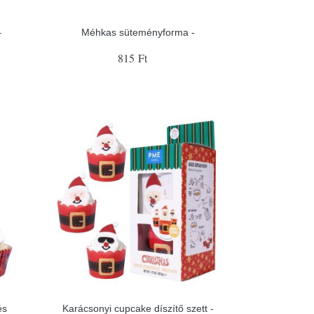
–
Méhkas süteményforma -
815 Ft
és
Karácsonyi cupcake díszítő szett -