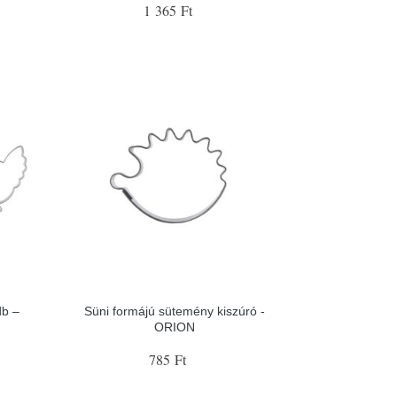
1 365 Ft
db –
Süni formájú sütemény kiszúró -
ORION
785 Ft