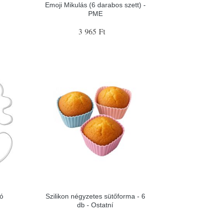
Emoji Mikulás (6 darabos szett) -
PME
3 965 Ft
ó
Szilikon négyzetes sütőforma - 6
db - Ostatní