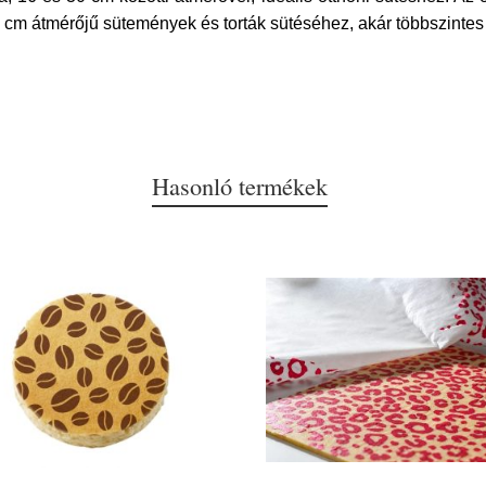
30 cm átmérőjű sütemények és torták sütéséhez, akár többszinte
Hasonló termékek