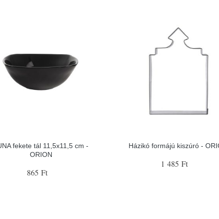
NA fekete tál 11,5x11,5 cm -
Házikó formájú kiszúró - OR
ORION
1 485 Ft
865 Ft