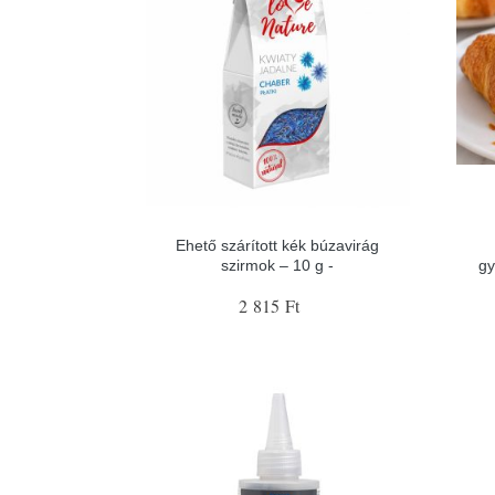
Ehető szárított kék búzavirág
szirmok – 10 g -
gy
2 815 Ft