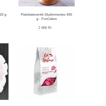
20 g
Piskótakeverék Gluténmentes 400
g - FunCakes
2 000 Ft