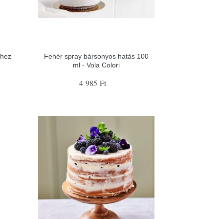
khez
Fehér spray bársonyos hatás 100
ml - Vola Colori
4 985 Ft