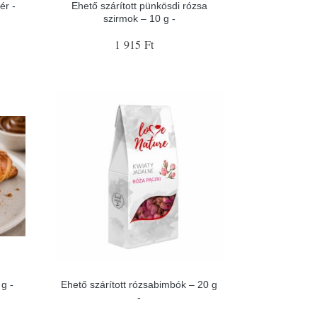
ér -
Ehető szárított pünkösdi rózsa
szirmok – 10 g -
1 915 Ft
g -
Ehető szárított rózsabimbók – 20 g
-