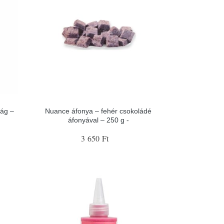
rág –
Nuance áfonya – fehér csokoládé
áfonyával – 250 g -
3 650 Ft