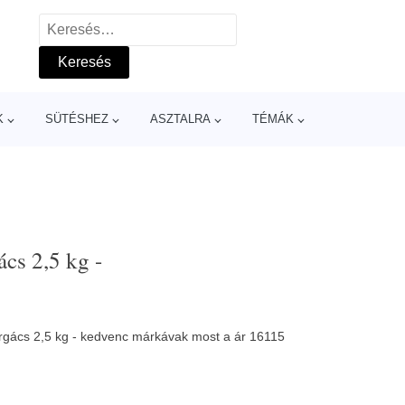
Keresés:
K
SÜTÉSHEZ
ASZTALRA
TÉMÁK
ács 2,5 kg -
forgács 2,5 kg - kedvenc márkávak most a ár 16115