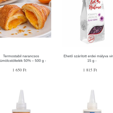
Termostabil narancsos
Ehető szárított erdei mályva vi
ümölcstöltelék 50% – 500 g -
15 g -
1 650 Ft
1 815 Ft