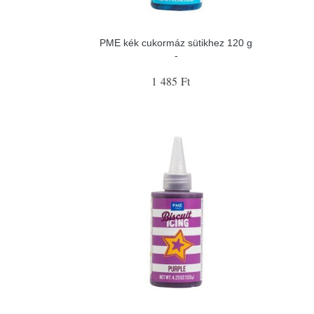
PME kék cukormáz sütikhez 120 g
-
1 485 Ft