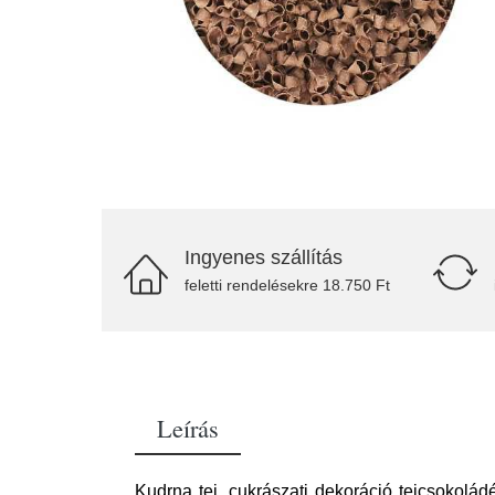
Ingyenes szállítás
feletti rendelésekre 18.750 Ft
Leírás
Kudrna tej, cukrászati dekoráció tejcsokolá