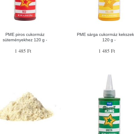
PME piros cukormáz
PME sárga cukormáz keksze
süteményekhez 120 g -
120 g -
1 485 Ft
1 485 Ft