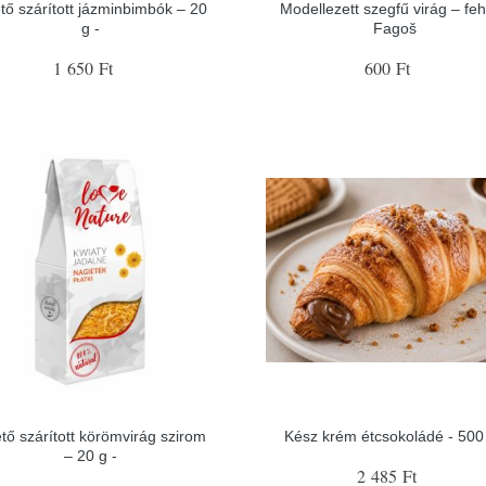
tő szárított jázminbimbók – 20
Modellezett szegfű virág – feh
g -
Fagoš
1 650 Ft
600 Ft
tő szárított körömvirág szirom
Kész krém étcsokoládé - 500 
– 20 g -
2 485 Ft