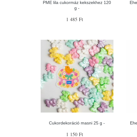
PME lila cukormáz kekszekhez 120
Ehe
g -
1 485 Ft
Cukordekoráció masni 25 g -
Ehe
1 150 Ft