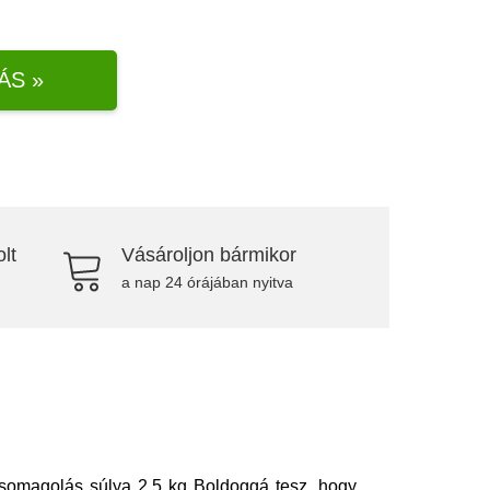
ÁS »
lt
Vásároljon bármikor
a nap 24 órájában nyitva
 csomagolás súlya 2,5 kg Boldoggá tesz, hogy