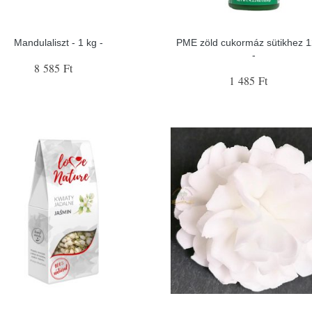
Mandulaliszt - 1 kg -
PME zöld cukormáz sütikhez 1
-
8 585 Ft
1 485 Ft