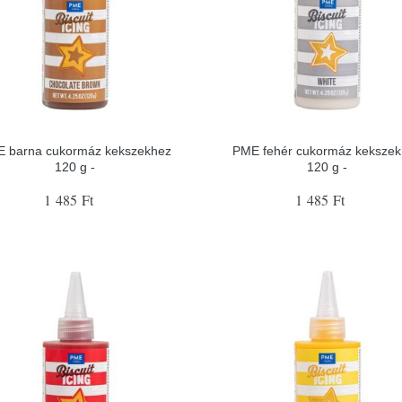
 barna cukormáz kekszekhez
PME fehér cukormáz kekszek
120 g -
120 g -
1 485 Ft
1 485 Ft