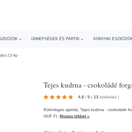
ESZKÖZÖK
ÜNNEPSÉGEK ÉS PARTIK
KONYHAI ESZKÖZÖ
gács 2,5 kg -
Tejes kudrna - csokoládé forg
4.8
/
5
(
13
értékelés
)
Különleges ajánlat, Tejes kudrna - csokoládé 
HUF Ft.
Mutass többet »