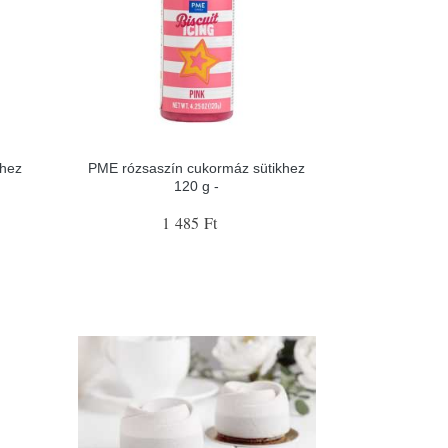
hez
PME rózsaszín cukormáz sütikhez
120 g -
1 485 Ft