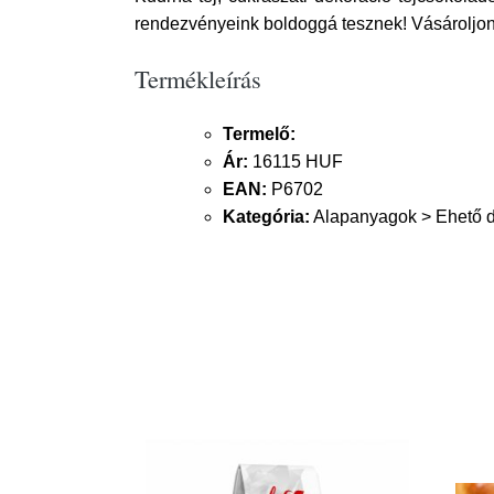
rendezvényeink boldoggá tesznek! Vásároljon
Termékleírás
Termelő:
Ár:
16115 HUF
EAN:
P6702
Kategória:
Alapanyagok > Ehető d