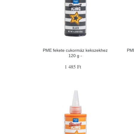
PME fekete cukormáz kekszekhez
PME
120 g -
1 485 Ft