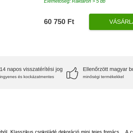
Elérhetőség: Raktáron > 5 db
60 750 Ft
VÁSÁRL
14 napos visszatérítési jog
Ellenőrzött magyar bo
ingyenes és kockázatmentes
minőségi termékekkel
déból. Klasszikus csokoládé dekoráció mini tejes forgács. A