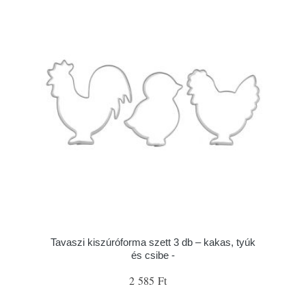
Tavaszi kiszúróforma szett 3 db – kakas, tyúk
és csibe -
2 585 Ft