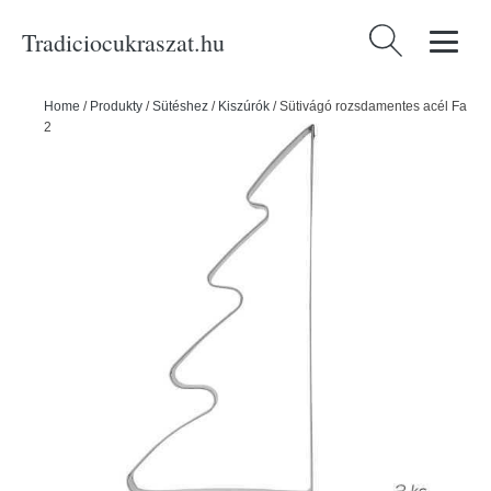
Tradiciocukraszat.hu
Keresés:
Home
/
Produkty
/
Sütéshez
/
Kiszúrók
/
Sütivágó rozsdamentes acél Fa
2 darabos készlet - ORION