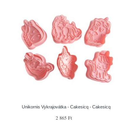
Unikornis Vykrajovátka - Cakesicq - Cakesicq
2 865 Ft