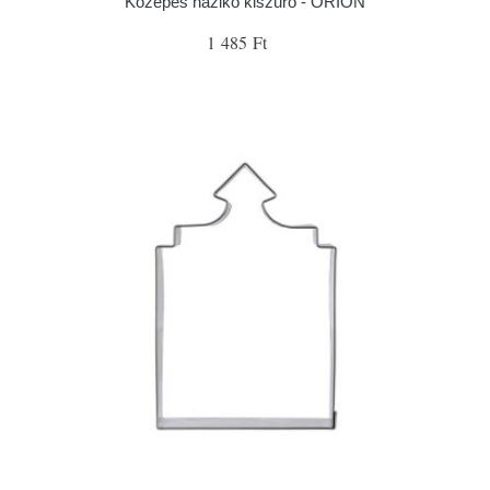
Közepes házikó kiszúró - ORION
1 485 Ft