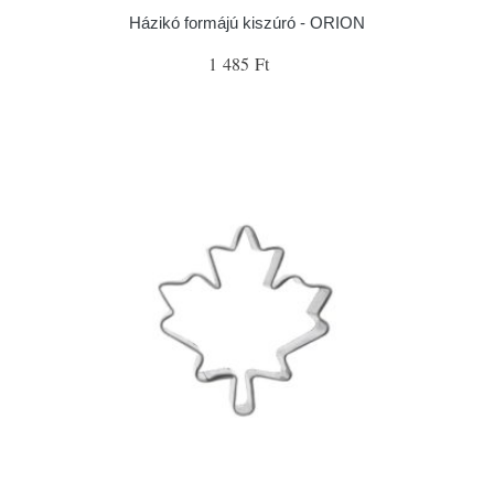
Házikó formájú kiszúró - ORION
1 485 Ft