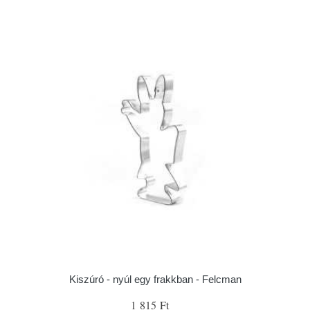
Kiszúró - nyúl egy frakkban - Felcman
1 815 Ft