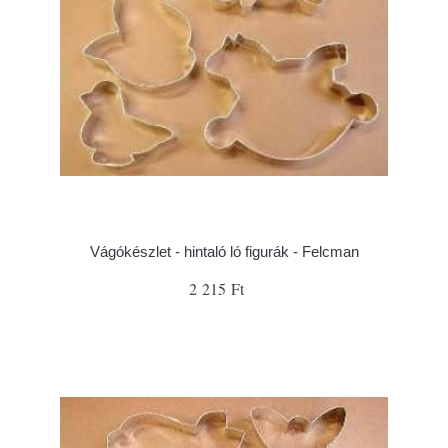
Vágókészlet - hintaló ló figurák - Felcman
2 215 Ft