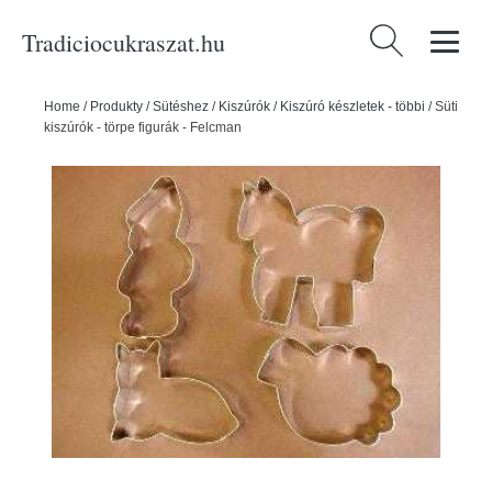
Tradiciocukraszat.hu
Keresés:
Home
/
Produkty
/
Sütéshez
/
Kiszúrók
/
Kiszúró készletek - többi
/
Süti
kiszúrók - törpe figurák - Felcman