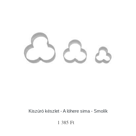
Kiszúró készlet - A lóhere sima - Smolík
1 385 Ft