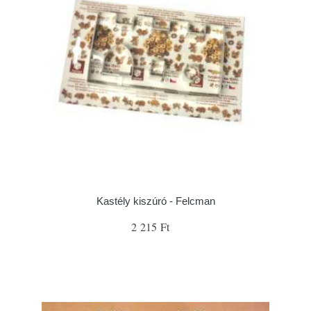
Kastély kiszúró - Felcman
2 215 Ft