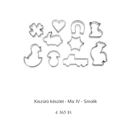
Kiszúró készlet - Mix IV - Smolík
4 365 Ft