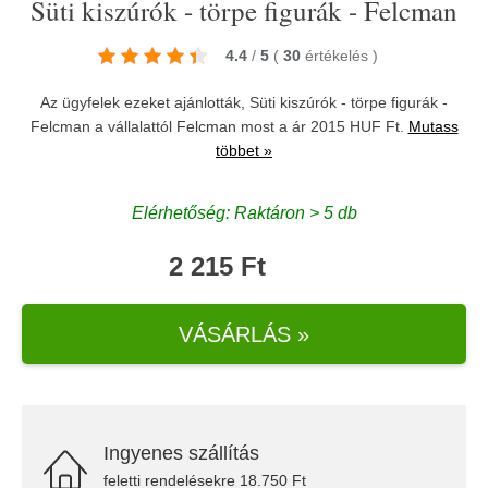
Süti kiszúrók - törpe figurák - Felcman
4.4
/
5
(
30
értékelés
)
Az ügyfelek ezeket ajánlották, Süti kiszúrók - törpe figurák -
Felcman a vállalattól
Felcman
most a ár 2015 HUF Ft.
Mutass
többet »
Elérhetőség: Raktáron > 5 db
2 215 Ft
VÁSÁRLÁS »
Ingyenes szállítás
feletti rendelésekre 18.750 Ft