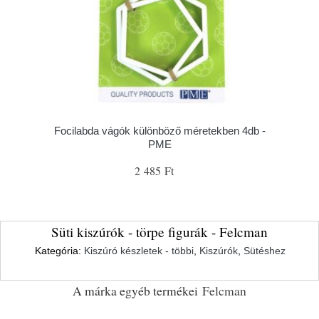
Focilabda vágók különböző méretekben 4db -
PME
2 485 Ft
Süti kiszúrók - törpe figurák - Felcman
Kategória:
Kiszúró készletek - többi
,
Kiszúrók
,
Sütéshez
A márka egyéb termékei
Felcman