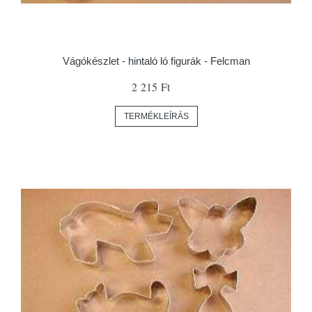
Vágókészlet - hintaló ló figurák - Felcman
2 215 Ft
TERMÉKLEÍRÁS