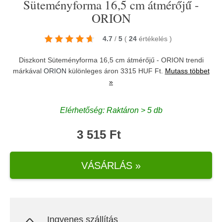
Süteményforma 16,5 cm átmérőjű -
ORION
4.7
/
5
(
24
értékelés
)
Diszkont Süteményforma 16,5 cm átmérőjű - ORION trendi
márkával
ORION
különleges áron 3315 HUF Ft.
Mutass többet
»
Elérhetőség: Raktáron > 5 db
3 515 Ft
VÁSÁRLÁS »
Ingyenes szállítás