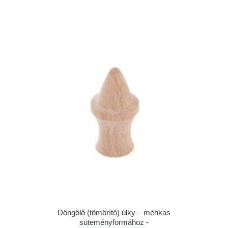
Döngölő (tömörítő) úlky – méhkas
süteményformához -