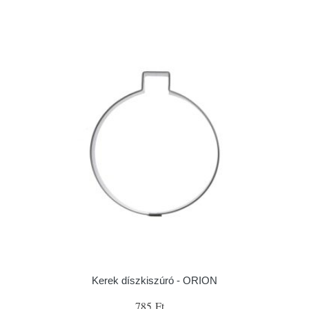
Kerek díszkiszúró - ORION
785 Ft