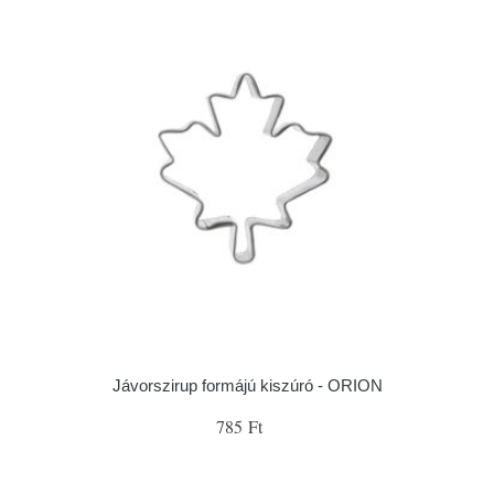
Jávorszirup formájú kiszúró - ORION
785 Ft