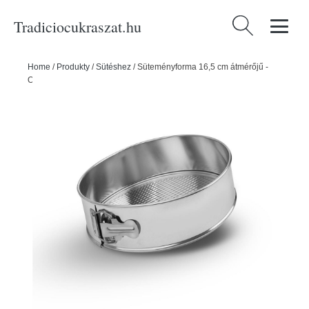
Tradiciocukraszat.hu
Keresés:
Home
/
Produkty
/
Sütéshez
/
Süteményforma 16,5 cm átmérőjű -
ORION