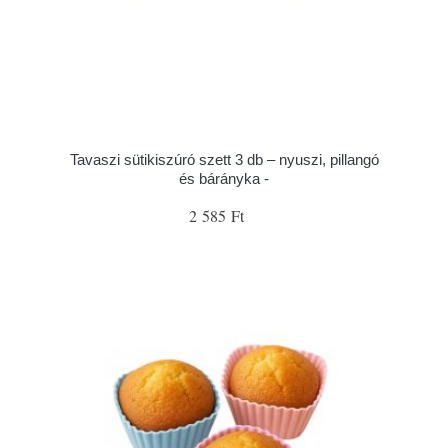
Tavaszi sütikiszúró szett 3 db – nyuszi, pillangó
és bárányka -
2 585 Ft