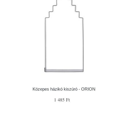
Közepes házikó kiszúró - ORION
1 485 Ft