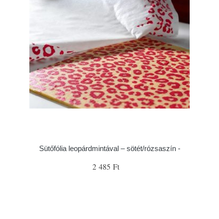
Sütőfólia leopárdmintával – sötét/rózsaszín -
2 485 Ft