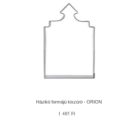
Házikó formájú kiszúró - ORION
1 485 Ft