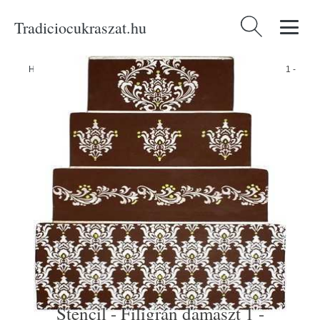
Tradiciocukraszat.hu
Keresés:
Home
/
Produkty
/
Cukrászati eszközök
/
Stencil - Filigrán damaszt 1 -
Stencil - Filigrán damaszt 1 -