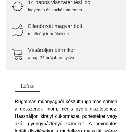
14 napos visszatérítési jog
ingyenes és kockázatmentes
Ellenőrzött magyar bolt
minőségi termékekkel
Vásároljon bármikor
a nap 24 órájában nyitva
Leírás
Rugalmas műanyagból készült rugalmas sablon
a desszertek finom, mégis gyors díszítéséhez.
Használjon királyi cukormázat, porfestéket vagy
akár gyöngyházfényű színeket. A bevonatos
torták díszítésekor a modellező masszát száraz