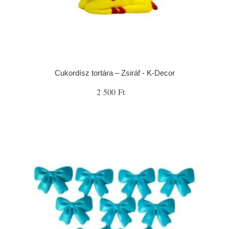
Cukordísz tortára – Zsiráf - K-Decor
2 500 Ft