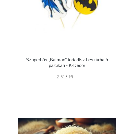
Szuperhős „Batman” tortadísz beszúrható
pálcikán - K-Decor
2 515 Ft