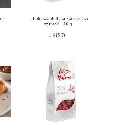
ér -
Ehető szárított pünkösdi rózsa
szirmok – 10 g -
1 915 Ft