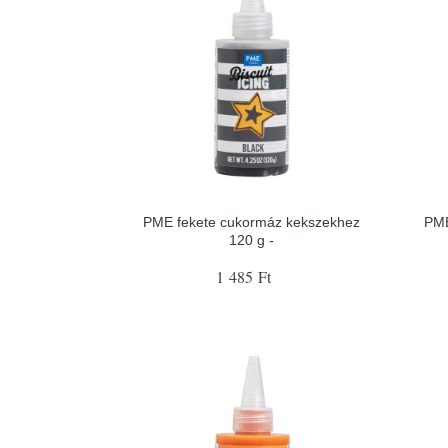
PME fekete cukormáz kekszekhez
PME
120 g -
1 485 Ft