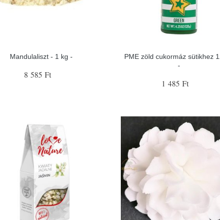
Mandulaliszt - 1 kg -
PME zöld cukormáz sütikhez 1
-
8 585 Ft
1 485 Ft