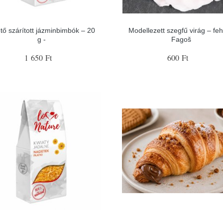
tő szárított jázminbimbók – 20
Modellezett szegfű virág – feh
g -
Fagoš
1 650 Ft
600 Ft