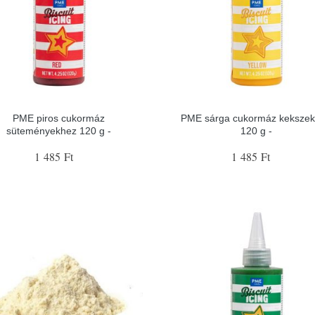
PME piros cukormáz
PME sárga cukormáz keksze
süteményekhez 120 g -
120 g -
1 485 Ft
1 485 Ft