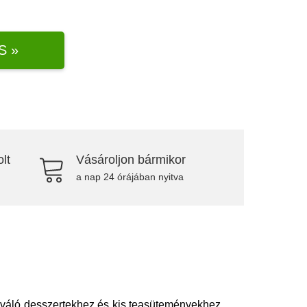
S »
lt
Vásároljon bármikor
a nap 24 órájában nyitva
kiváló desszertekhez és kis teasüteményekhez,