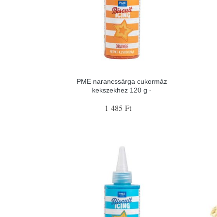
PME narancssárga cukormáz
kekszekhez 120 g -
1 485 Ft