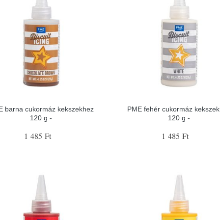
 barna cukormáz kekszekhez
PME fehér cukormáz kekszek
120 g -
120 g -
1 485 Ft
1 485 Ft