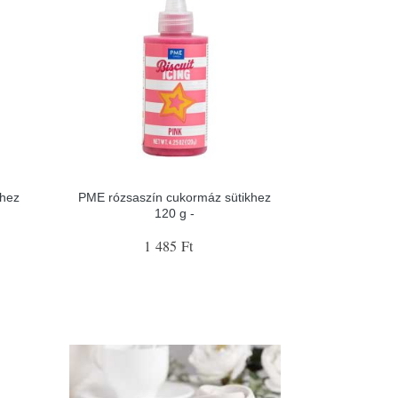
hez
PME rózsaszín cukormáz sütikhez
120 g -
1 485 Ft