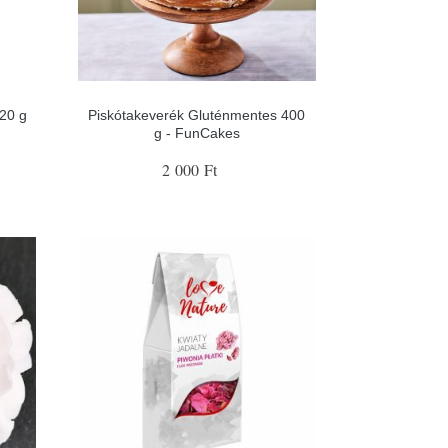
20 g
Piskótakeverék Gluténmentes 400
g - FunCakes
2 000 Ft