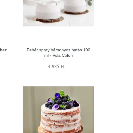
khez
Fehér spray bársonyos hatás 100
ml - Vola Colori
4 985 Ft