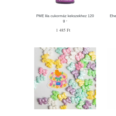
PME lila cukormáz kekszekhez 120
Ehe
g -
1 485 Ft