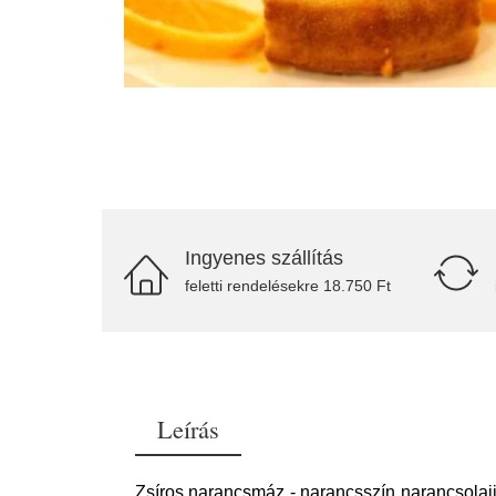
Ingyenes szállítás
feletti rendelésekre 18.750 Ft
Leírás
Zsíros narancsmáz - narancsszín narancsolajj