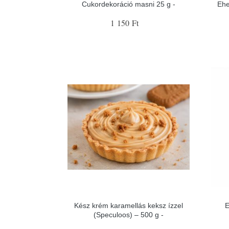
Cukordekoráció masni 25 g -
Ehe
1 150 Ft
Kész krém karamellás keksz ízzel
E
(Speculoos) – 500 g -