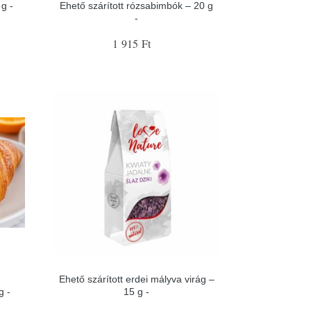
g -
Ehető szárított rózsabimbók – 20 g
-
1 915 Ft
Ehető szárított erdei mályva virág –
g -
15 g -