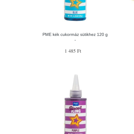
PME kék cukormáz sütikhez 120 g
-
1 485 Ft