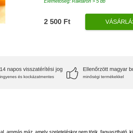
Elérhetőség: Raktáron > 5 db
2 500 Ft
VÁSÁRLÁ
14 napos visszatérítési jog
Ellenőrzött magyar bo
ingyenes és kockázatmentes
minőségi termékekkel
al, aromás máz, amely szeleteléskor nem törik, fagyasztható, 