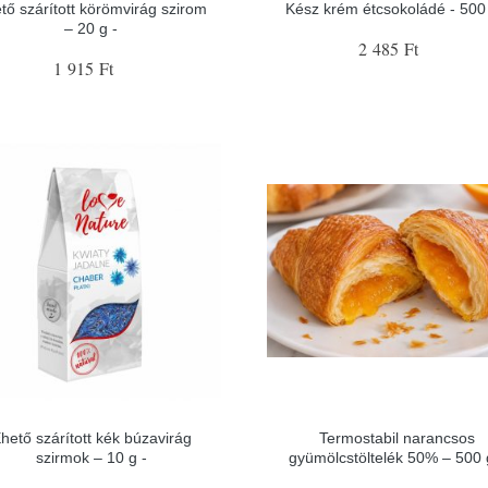
tő szárított körömvirág szirom
Kész krém étcsokoládé - 500 
– 20 g -
2 485 Ft
1 915 Ft
hető szárított kék búzavirág
Termostabil narancsos
szirmok – 10 g -
gyümölcstöltelék 50% – 500 