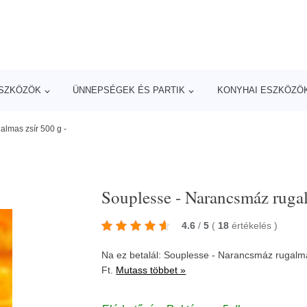
ESZKÖZÖK
ÜNNEPSÉGEK ÉS PARTIK
KONYHAI ESZKÖZÖ
lmas zsír 500 g -
Souplesse - Narancsmáz rugal
4.6
/
5
(
18
értékelés
)
Na ez betalál: Souplesse - Narancsmáz rugalm
Ft.
Mutass többet »