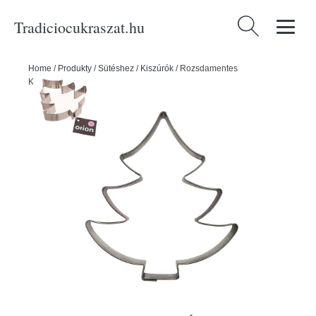
Tradiciocukraszat.hu
Keresés:
Home
/
Produkty
/
Sütéshez
/
Kiszúrók
/
Rozsdamentes
KARÁCSONYFA mézeskalács kiszúró forma - ORION