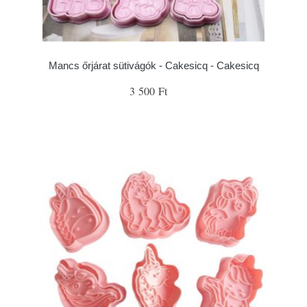
Mancs őrjárat sütivágók - Cakesicq - Cakesicq
3 500 Ft