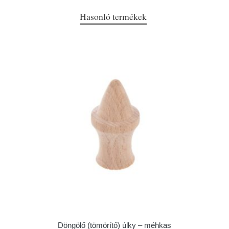
Hasonló termékek
Döngölő (tömörítő) úlky – méhkas