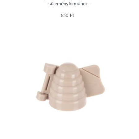
süteményformához -
650 Ft