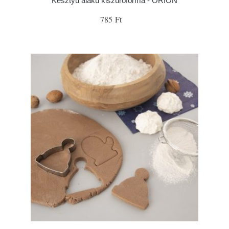
Kesztyű alakú kiszúróforma - ORION
785 Ft