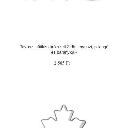
Tavaszi sütikiszúró szett 3 db – nyuszi, pillangó
és bárányka -
2 585 Ft