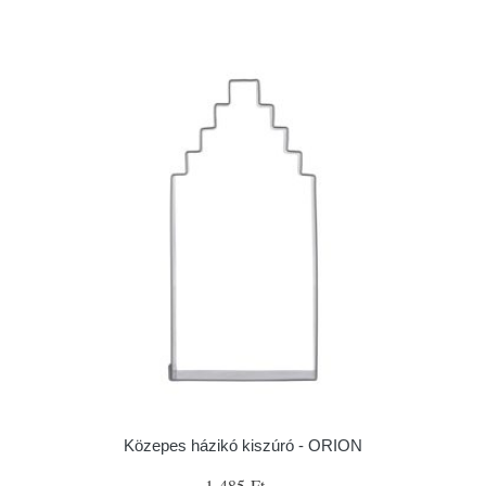
Közepes házikó kiszúró - ORION
1 485 Ft