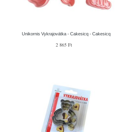
Unikornis Vykrajovátka - Cakesicq - Cakesicq
2 865 Ft