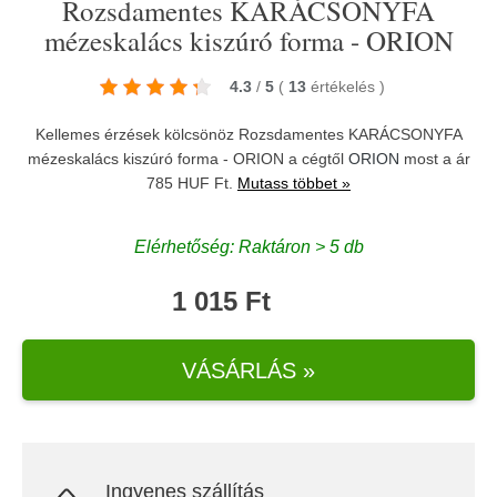
Rozsdamentes KARÁCSONYFA
mézeskalács kiszúró forma - ORION
4.3
/
5
(
13
értékelés
)
Kellemes érzések kölcsönöz Rozsdamentes KARÁCSONYFA
mézeskalács kiszúró forma - ORION a cégtől
ORION
most a ár
785 HUF Ft.
Mutass többet »
Elérhetőség: Raktáron > 5 db
1 015 Ft
VÁSÁRLÁS »
Ingyenes szállítás