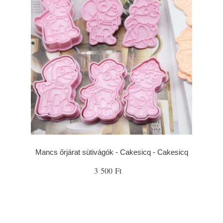
Mancs őrjárat sütivágók - Cakesicq - Cakesicq
3 500 Ft