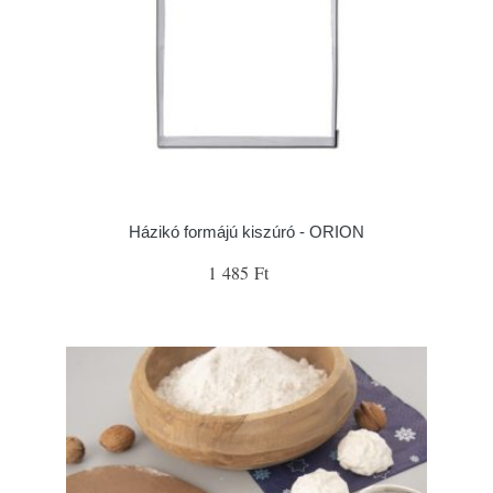
Házikó formájú kiszúró - ORION
1 485 Ft