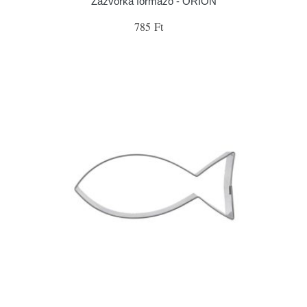
Zázvorka formázó - ORION
785 Ft