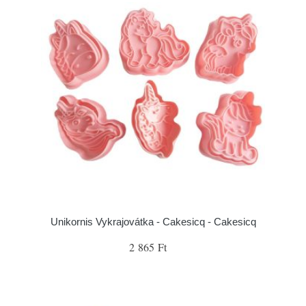
Unikornis Vykrajovátka - Cakesicq - Cakesicq
2 865 Ft