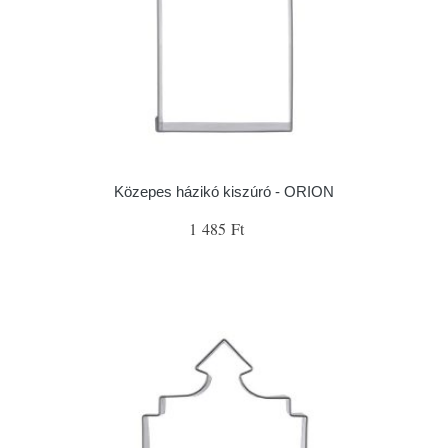
Közepes házikó kiszúró - ORION
1 485 Ft