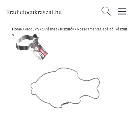
Tradiciocukraszat.hu
Keresés:
Home
/
Produkty
/
Sütéshez
/
Kiszúrók
/
Rozsdamentes acélból készült
sütiforma HAL - ORION