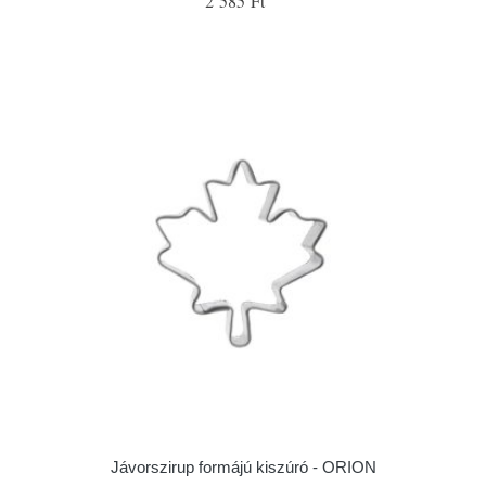
2 585 Ft
Jávorszirup formájú kiszúró - ORION