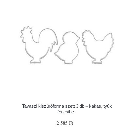
Tavaszi kiszúróforma szett 3 db – kakas, tyúk
és csibe -
2 585 Ft