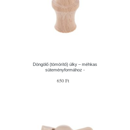
Döngölő (tömörítő) úlky – méhkas
süteményformához -
650 Ft