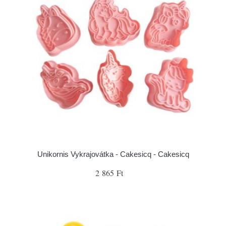
Unikornis Vykrajovátka - Cakesicq - Cakesicq
2 865 Ft