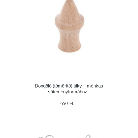
Döngölő (tömörítő) úlky – méhkas
süteményformához -
650 Ft