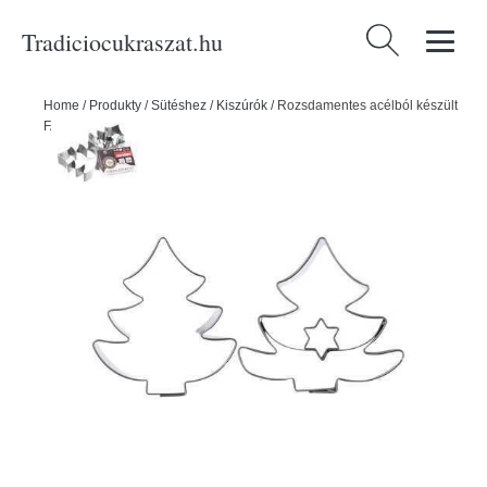
Tradiciocukraszat.hu
Keresés:
Home
/
Produkty
/
Sütéshez
/
Kiszúrók
/
Rozsdamentes acélból készült
FA kiszúró forma 2 db - ORION