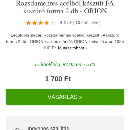
Rozsdamentes acélból készült FA
kiszúró forma 2 db - ORION
4.2
/
5
(
13
értékelés
)
Legutóbbi sláger, Rozsdamentes acélból készült FA kiszúró
forma 2 db - ORION kvalitás márkák
ORION
kedvező áron 1385
HUF Ft.
Mutass többet »
Elérhetőség: Raktáron > 5 db
1 700 Ft
VÁSÁRLÁS »
Ingyenes szállítás