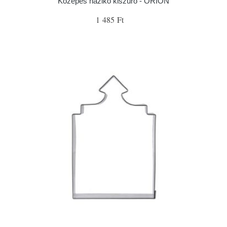
Közepes házikó kiszúró - ORION
1 485 Ft