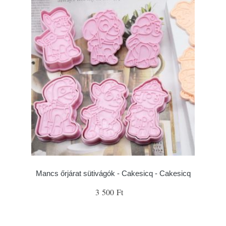
Mancs őrjárat sütivágók - Cakesicq - Cakesicq
3 500 Ft