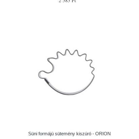
2 585 Ft
Süni formájú sütemény kiszúró - ORION