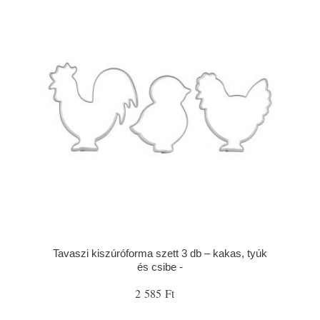
Tavaszi kiszúróforma szett 3 db – kakas, tyúk
és csibe -
2 585 Ft