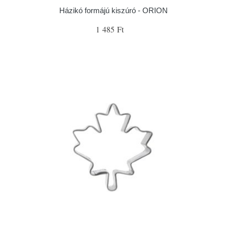
Házikó formájú kiszúró - ORION
1 485 Ft