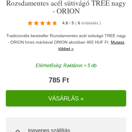
Rozsdamentes acél sütivágó TREE nagy
- ORION
4.8
/
5
(
6
értékelés
)
Tradicionális bestseller Rozsdamentes acél sütivágó TREE nagy
- ORION híres márkával
ORION
akcióban 465 HUF Ft.
Mutass
többet »
Elérhetőség: Raktáron > 5 db
785 Ft
VÁSÁRLÁS »
Ingyenes szállítás