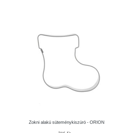
Zokni alakú süteménykiszúró - ORION