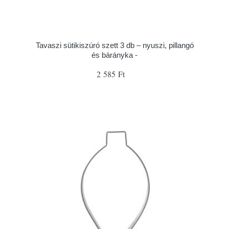
Tavaszi sütikiszúró szett 3 db – nyuszi, pillangó
és bárányka -
2 585 Ft