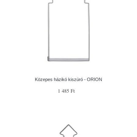
Közepes házikó kiszúró - ORION
1 485 Ft