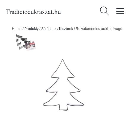
Tradiciocukraszat.hu
Keresés:
Home
/
Produkty
/
Sütéshez
/
Kiszúrók
/
Rozsdamentes acél sütivágó
TREE nagy - ORION