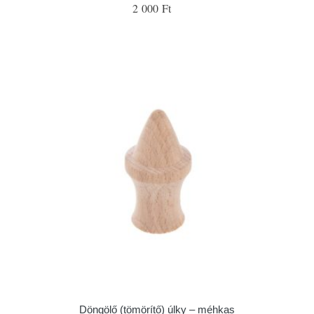
2 000 Ft
Döngölő (tömörítő) úlky – méhkas