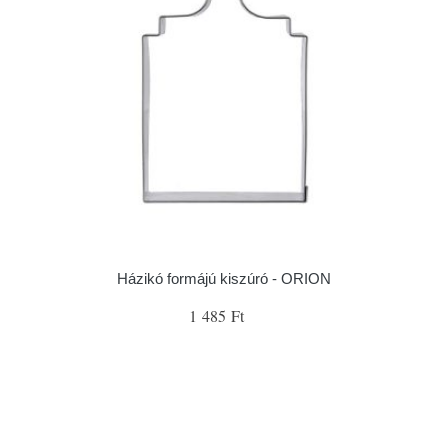
Házikó formájú kiszúró - ORION
1 485 Ft