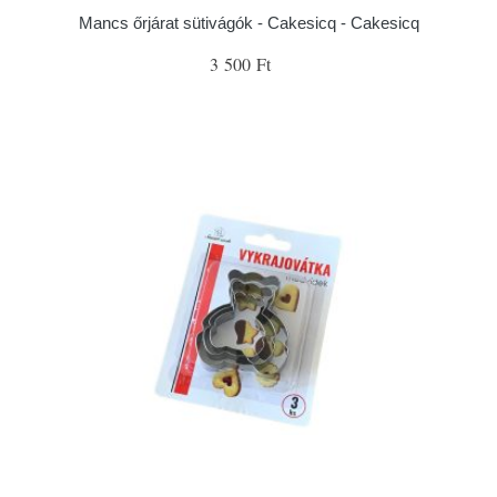
Mancs őrjárat sütivágók - Cakesicq - Cakesicq
3 500 Ft