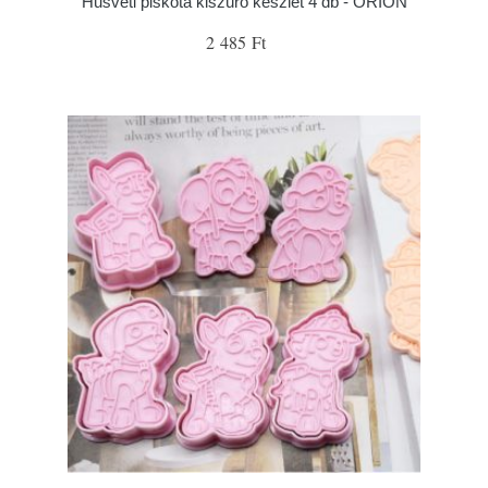
Húsvéti piskóta kiszúró készlet 4 db - ORION
2 485 Ft