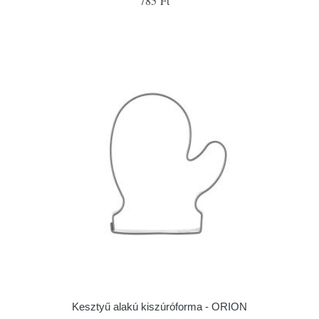
785 Ft
Kesztyű alakú kiszúróforma - ORION