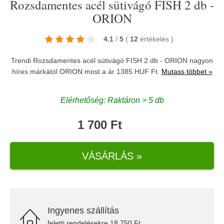
Rozsdamentes acél sütivágó FISH 2 db -
ORION
4.1
/
5
(
12
értékelés
)
Trendi Rozsdamentes acél sütivágó FISH 2 db - ORION nagyon
híres márkától
ORION
most a ár 1385 HUF Ft.
Mutass többet »
Elérhetőség: Raktáron > 5 db
1 700 Ft
VÁSÁRLÁS »
Ingyenes szállítás
feletti rendelésekre 18.750 Ft