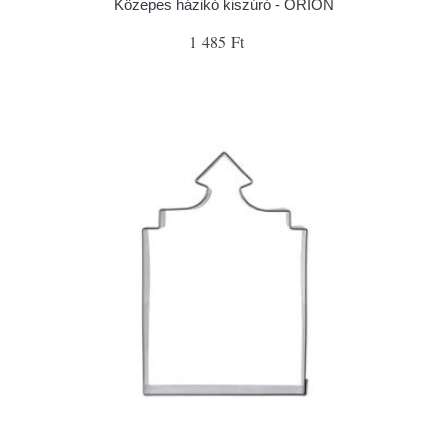
Közepes házikó kiszúró - ORION
1 485 Ft