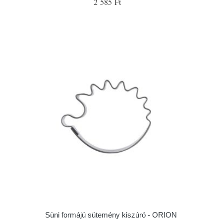
2 585 Ft
Süni formájú sütemény kiszúró - ORION