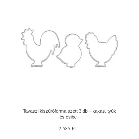
Tavaszi kiszúróforma szett 3 db – kakas, tyúk
és csibe -
2 585 Ft