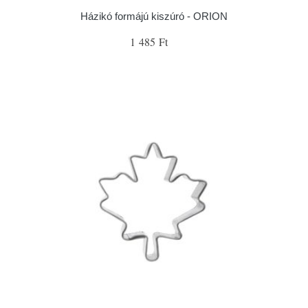
Házikó formájú kiszúró - ORION
1 485 Ft