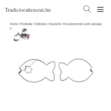
Tradiciocukraszat.hu
Keresés:
Home
/
Produkty
/
Sütéshez
/
Kiszúrók
/
Rozsdamentes acél sütivágó
FISH 2 db - ORION