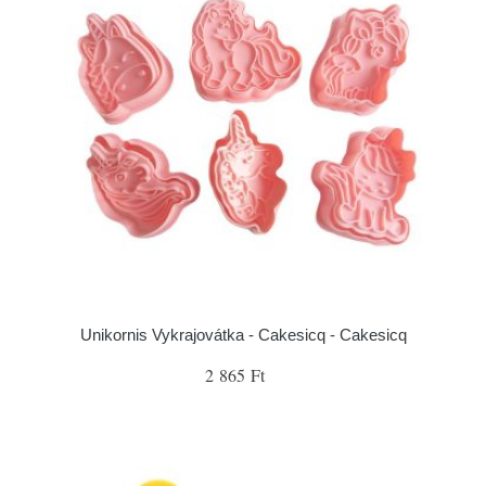
Unikornis Vykrajovátka - Cakesicq - Cakesicq
2 865 Ft