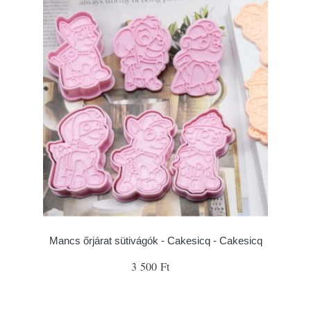
Mancs őrjárat sütivágók - Cakesicq - Cakesicq
3 500 Ft