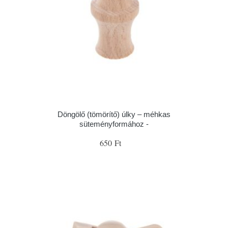
Döngölő (tömörítő) úlky – méhkas
süteményformához -
650 Ft