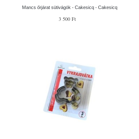
Mancs őrjárat sütivágók - Cakesicq - Cakesicq
3 500 Ft