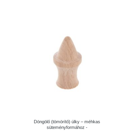
Döngölő (tömörítő) úlky – méhkas
süteményformához -