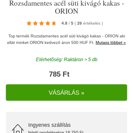
Rozsdamentes acél süti kivágó kakas -
ORION
4.8
/
5
(
26
értékelés
)
Top termék Rozsdamentes acél süti kivágó kakas - ORION aki
ellát minket
ORION
kedvező áron 500 HUF Ft.
Mutass többet »
Elérhetőség: Raktáron > 5 db
785 Ft
VÁSÁRLÁS »
Ingyenes szállítás
feletti rendelésekre 18.750 Ft