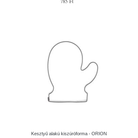
785 Ft
Kesztyű alakú kiszúróforma - ORION