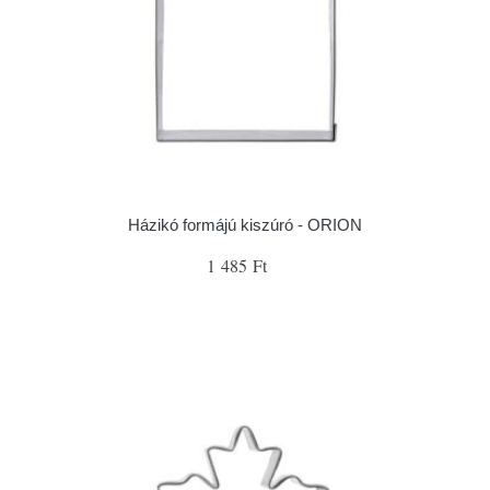
Házikó formájú kiszúró - ORION
1 485 Ft