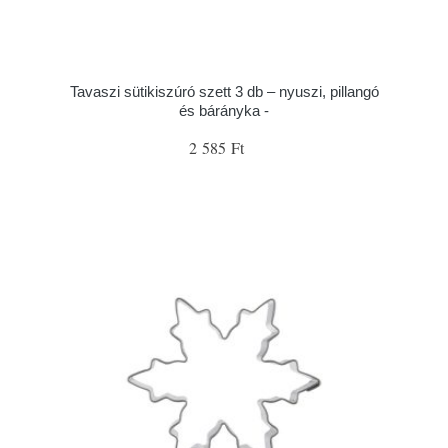
Tavaszi sütikiszúró szett 3 db – nyuszi, pillangó
és bárányka -
2 585 Ft