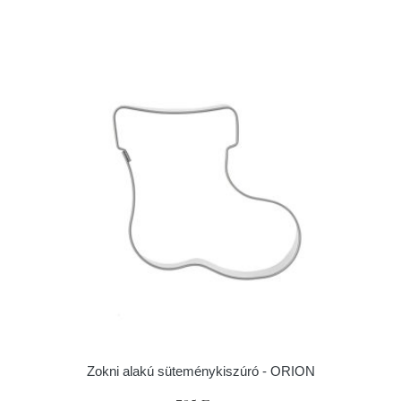
Zokni alakú süteménykiszúró - ORION