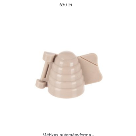
650 Ft
Méhkas süteményforma -