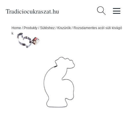
Tradiciocukraszat.hu
Keresés:
Home
/
Produkty
/
Sütéshez
/
Kiszúrók
/
Rozsdamentes acél süti kivágó
kakas - ORION