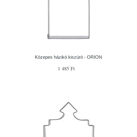
Közepes házikó kiszúró - ORION
1 485 Ft