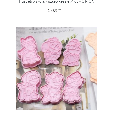
Húsvéti piskóta kiszúró készlet 4 db - ORION
2 485 Ft