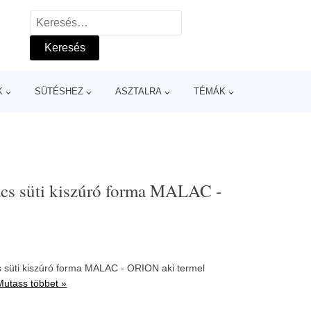
Keresés:
K
SÜTÉSHEZ
ASZTALRA
TÉMÁK
cs süti kiszúró forma MALAC -
 süti kiszúró forma MALAC - ORION aki termel
Mutass többet »