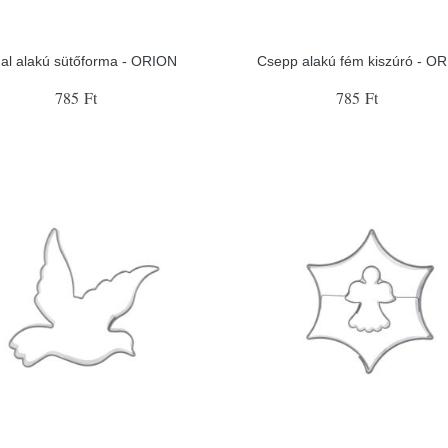
al alakú sütőforma - ORION
Csepp alakú fém kiszúró - O
785 Ft
785 Ft