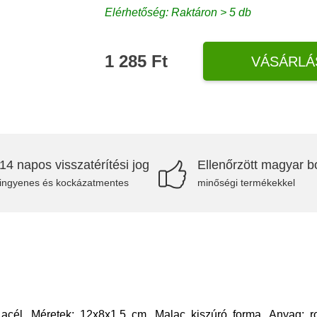
Elérhetőség: Raktáron > 5 db
1 285 Ft
VÁSÁRLÁ
14 napos visszatérítési jog
Ellenőrzött magyar bo
ingyenes és kockázatmentes
minőségi termékekkel
acél. Méretek: 12x8x1,5 cm. Malac kiszúró forma. Anyag: 