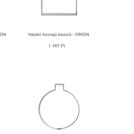
ION
Házikó formájú kiszúró - ORION
1 485 Ft