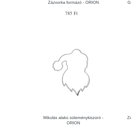
Zázvorka formázó - ORION
G
785 Ft
Mikulás alakú süteménykiszúró -
Z
ORION