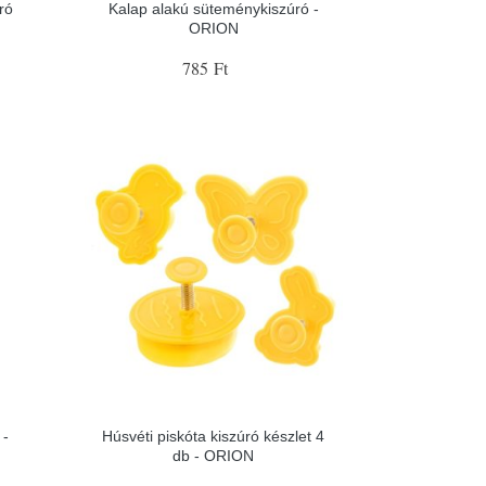
ró
Kalap alakú süteménykiszúró -
ORION
785 Ft
 -
Húsvéti piskóta kiszúró készlet 4
db - ORION