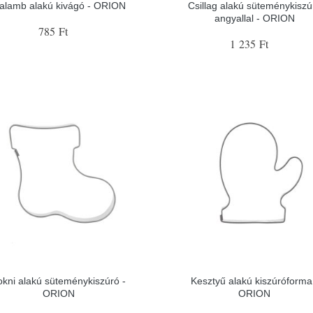
alamb alakú kivágó - ORION
Csillag alakú süteménykiszú
angyallal - ORION
785 Ft
1 235 Ft
okni alakú süteménykiszúró -
Kesztyű alakú kiszúróforma
ORION
ORION