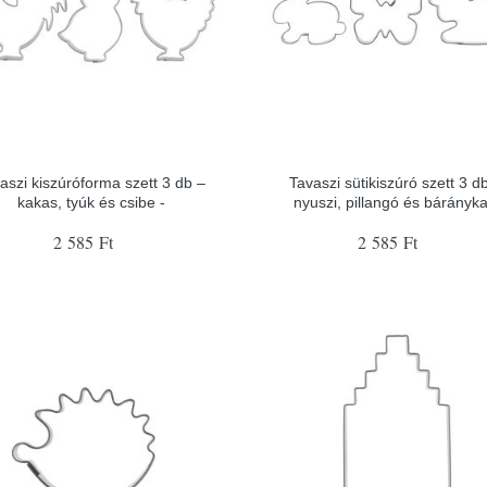
aszi kiszúróforma szett 3 db –
Tavaszi sütikiszúró szett 3 d
kakas, tyúk és csibe -
nyuszi, pillangó és bárányka
2 585 Ft
2 585 Ft