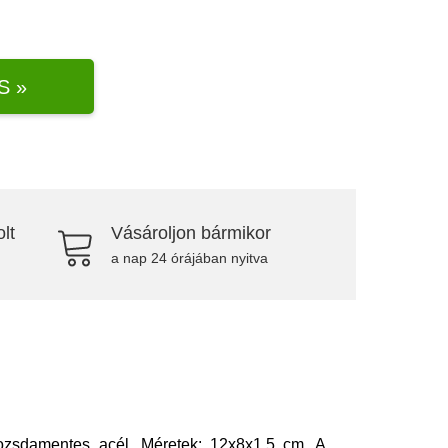
S »
lt
Vásároljon bármikor
a nap 24 órájában nyitva
rozsdamentes acél. Méretek: 12x8x1,5 cm. A