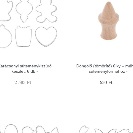
Karácsonyi süteménykiszúró
Döngölő (tömörítő) úlky – mé
készlet, 6 db -
süteményformához -
2 585 Ft
650 Ft