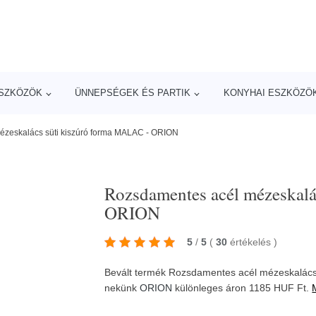
ESZKÖZÖK
ÜNNEPSÉGEK ÉS PARTIK
KONYHAI ESZKÖZÖ
zeskalács süti kiszúró forma MALAC - ORION
Rozsdamentes acél mézeskalá
ORION
5
/
5
(
30
értékelés
)
Bevált termék Rozsdamentes acél mézeskalács
nekünk
ORION
különleges áron 1185 HUF Ft.