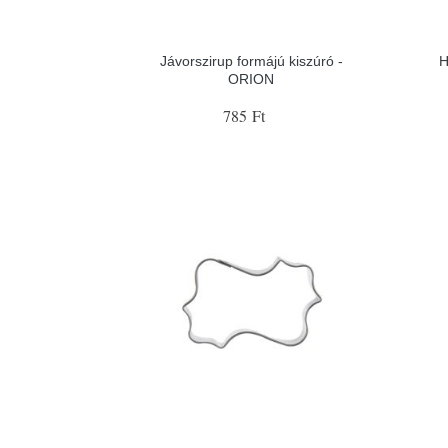
Jávorszirup formájú kiszúró -
H
ORION
785 Ft