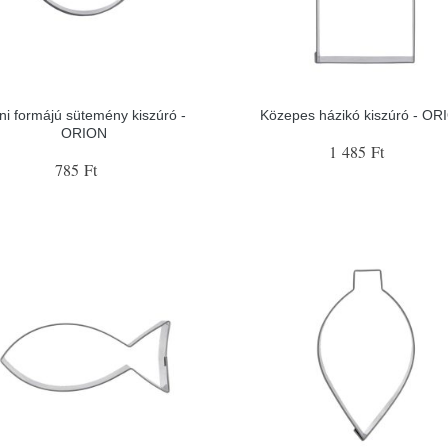
ni formájú sütemény kiszúró -
Közepes házikó kiszúró - OR
ORION
1 485 Ft
785 Ft