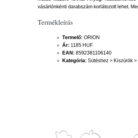
vásárlónkénti darabszám korlátozott lehet. M
Termékleírás
Termelő:
ORION
Ár:
1185 HUF
EAN:
8592381106140
Kategória:
Sütéshez > Kiszúrók >