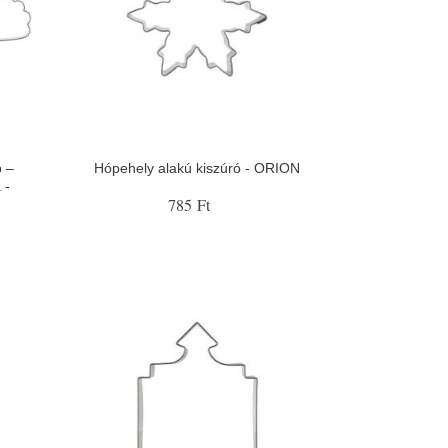
b –
Hópehely alakú kiszúró - ORION
 -
785 Ft