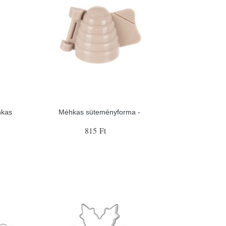
hkas
Méhkas süteményforma -
815 Ft