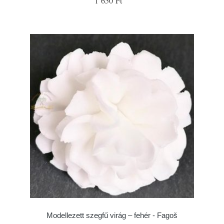
1 650 Ft
Modellezett szegfű virág – fehér - Fagoš