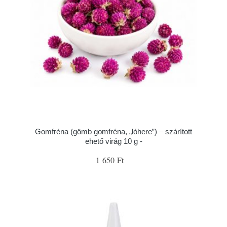
Gomfréna (gömb gomfréna, „lóhere”) – szárított
ehető virág 10 g -
1 650 Ft