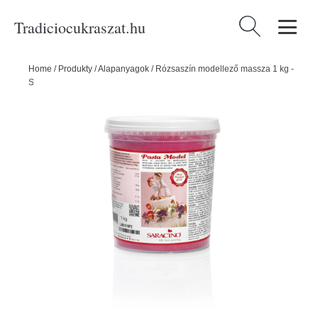
Tradiciocukraszat.hu
Keresés:
Home
/
Produkty
/
Alapanyagok
/
Rózsaszín modellező massza 1 kg -
Saracino - Saracino