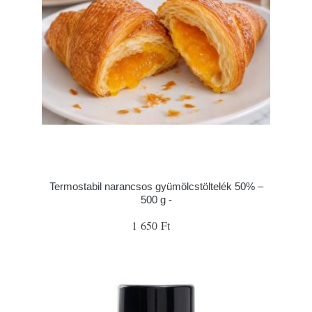
Termostabil narancsos gyümölcstöltelék 50% –
500 g -
1 650 Ft