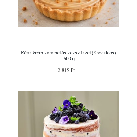
Kész krém karamellás keksz ízzel (Speculoos)
– 500 g -
2 815 Ft