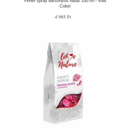
Fehér spray bársonyos hatás 100 ml - Vola
Colori
4 985 Ft