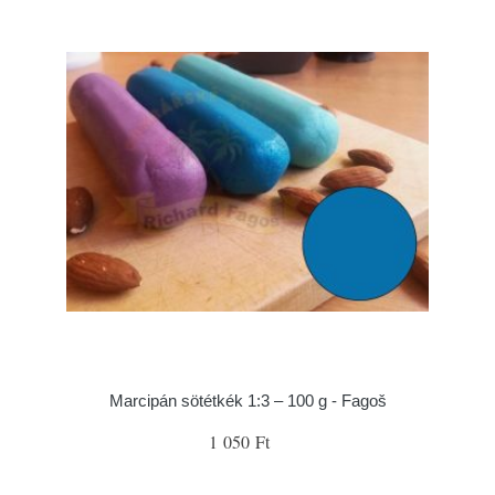
Marcipán sötétkék 1:3 – 100 g - Fagoš
1 050 Ft