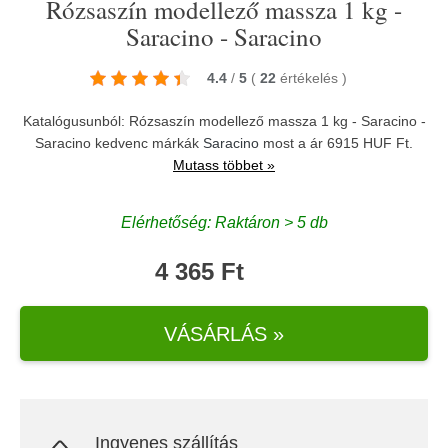
Rózsaszín modellező massza 1 kg -
Saracino - Saracino
4.4
/
5
(
22
értékelés
)
Katalógusunból: Rózsaszín modellező massza 1 kg - Saracino -
Saracino kedvenc márkák
Saracino
most a ár 6915 HUF Ft.
Mutass többet »
Elérhetőség: Raktáron > 5 db
4 365 Ft
VÁSÁRLÁS »
Ingyenes szállítás