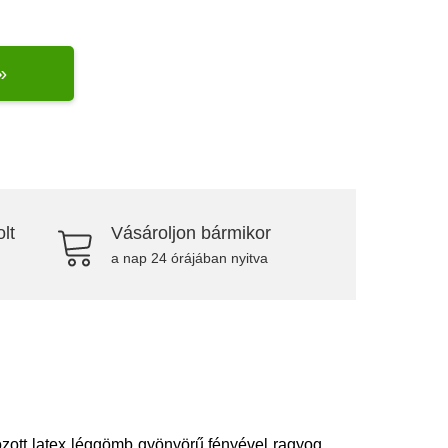
»
lt
Vásároljon bármikor
a nap 24 órájában nyitva
ozott latex léggömb gyönyörű fényével ragyog,