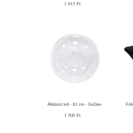
1 015 Ft
Átlátszó lufi - 61 cm - GoDan
Fóli
1 500 Ft