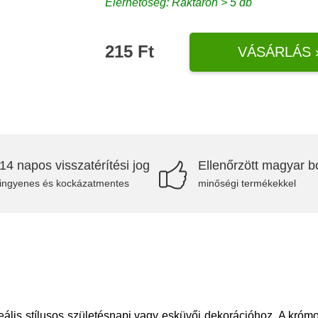
Elérhetőség: Raktáron > 5 db
215 Ft
VÁSÁRLÁS 
14 napos visszatérítési jog
Ellenőrzött magyar bo
ingyenes és kockázatmentes
minőségi termékekkel
ális stílusos születésnapi vagy esküvői dekorációhoz. A króm