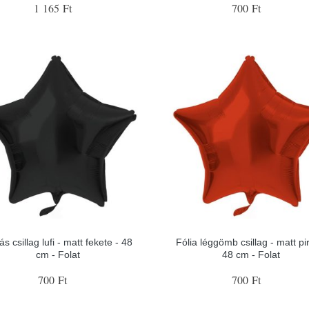
1 165 Ft
700 Ft
ás csillag lufi - matt fekete - 48
Fólia léggömb csillag - matt pi
cm - Folat
48 cm - Folat
700 Ft
700 Ft