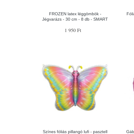
FROZEN latex léggömbök -
Fóli
Jégvarázs - 30 cm - 8 db - SMART
1 950 Ft
Színes fóliás pillangó lufi - pasztell
Gábi