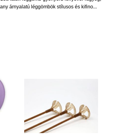
any árnyalatú léggömbök stílusos és kifino
...