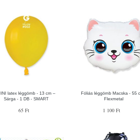
INI latex léggömb - 13 cm –
Fóliás léggömb Macska - 55 
Sárga - 1 DB - SMART
Flexmetal
65 Ft
1 100 Ft