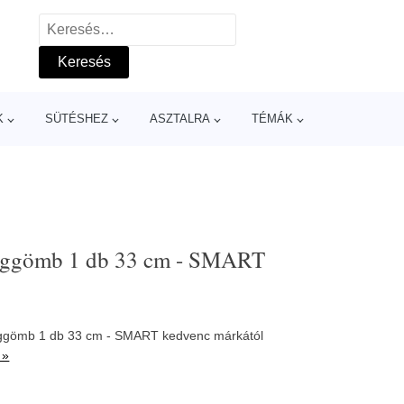
Keresés:
K
SÜTÉSHEZ
ASZTALRA
TÉMÁK
léggömb 1 db 33 cm - SMART
éggömb 1 db 33 cm - SMART kedvenc márkától
 »