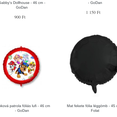
Gabby's Dollhouse - 46 cm -
- GoDan
GoDan
1 150 Ft
900 Ft
ková patrola fóliás lufi - 46 cm
Mat fekete fólia léggömb - 45 
- GoDan
Folat