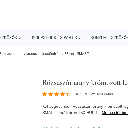
ESZKÖZÖK
ÜNNEPSÉGEK ÉS PARTIK
KONYHAI ESZKÖZÖ
Rózsaszín-arany krómozott léggömb 1 db 33 cm - SMART
Rózsaszín-arany krómozott 
4.3
/
5
(
25
értékelés
)
Katalógusunból: Rózsaszín-arany krómozott l
SMART
baráti áron 250 HUF Ft.
Mutass többet