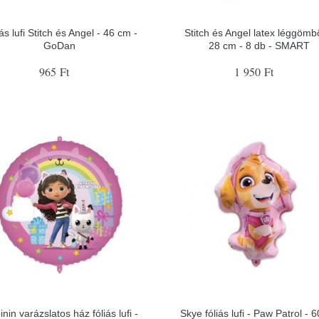
ás lufi Stitch és Angel - 46 cm -
Stitch és Angel latex léggömb
GoDan
28 cm - 8 db - SMART
965 Ft
1 950 Ft
nin varázslatos ház fóliás lufi -
Skye fóliás lufi - Paw Patrol - 