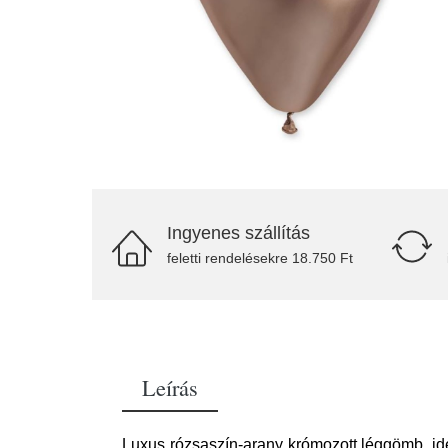
Ingyenes szállítás
feletti rendelésekre 18.750 Ft
Leírás
Luxus rózsaszín-arany krómozott léggömb, ide