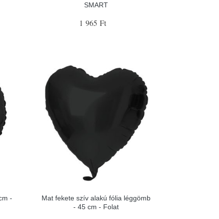
SMART
1 965 Ft
cm -
Mat fekete szív alakú fólia léggömb
- 45 cm - Folat