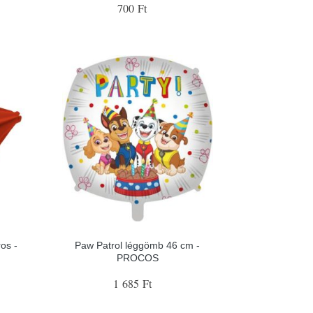
700 Ft
ros -
Paw Patrol léggömb 46 cm -
PROCOS
1 685 Ft