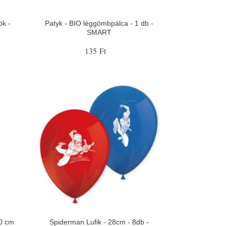
ök -
Patyk - BIO léggömbpálca - 1 db -
SMART
135 Ft
60 cm
Spiderman Lufik - 28cm - 8db -