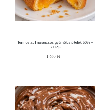
Termostabil narancsos gyümölcstöltelék 50% –
500 g -
1 650 Ft