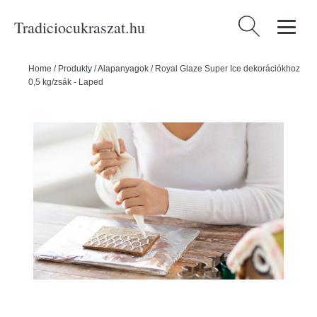
Tradiciocukraszat.hu
Keresés:
Home
/
Produkty
/
Alapanyagok
/
Royal Glaze Super Ice dekorációkhoz
0,5 kg/zsák - Laped