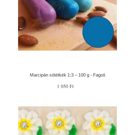
Marcipán sötétkék 1:3 – 100 g - Fagoš
1 050 Ft