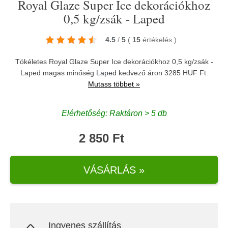
Royal Glaze Super Ice dekorációkhoz
0,5 kg/zsák - Laped
4.5
/
5
(
15
értékelés
)
Tökéletes Royal Glaze Super Ice dekorációkhoz 0,5 kg/zsák -
Laped magas minőség
Laped
kedvező áron 3285 HUF Ft.
Mutass többet »
Elérhetőség: Raktáron > 5 db
2 850 Ft
VÁSÁRLÁS »
Ingyenes szállítás