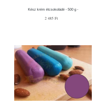
Kész krém étcsokoládé - 500 g -
2 485 Ft