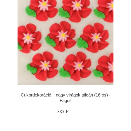
Cukordekoráció – nagy virágok tálcán (16-os) -
Fagoš
885 Ft