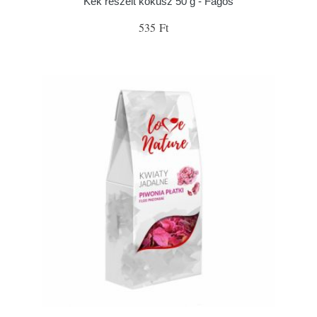
Kék reszelt kókusz 50 g - Fagoš
535 Ft