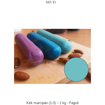
885 Ft
Kék marcipán (1:3) – 1 kg - Fagoš