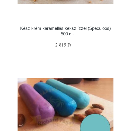
Kész krém karamellás keksz ízzel (Speculoos)
– 500 g -
2 815 Ft