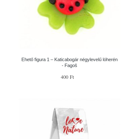
Ehető figura 1 – Katicabogár négylevelű lóherén
- Fagoš
400 Ft