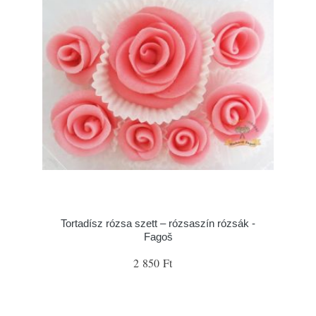
Tortadísz rózsa szett – rózsaszín rózsák -
Fagoš
2 850 Ft