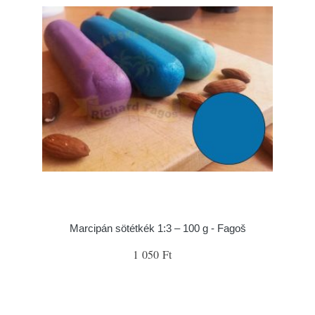
Marcipán sötétkék 1:3 – 100 g - Fagoš
1 050 Ft