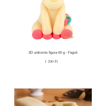
3D unikornis figura 60 g - Fagoš
1 200 Ft