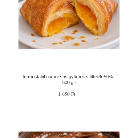
Termostabil narancsos gyümölcstöltelék 50% –
500 g -
1 650 Ft