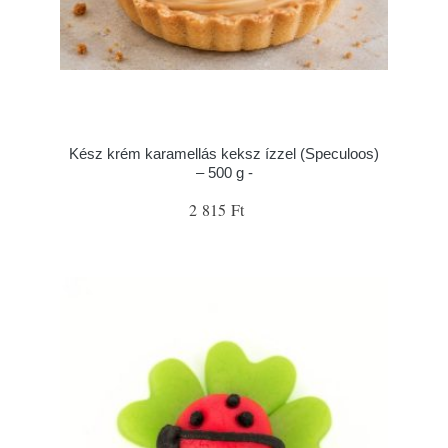
Kész krém karamellás keksz ízzel (Speculoos)
– 500 g -
2 815 Ft