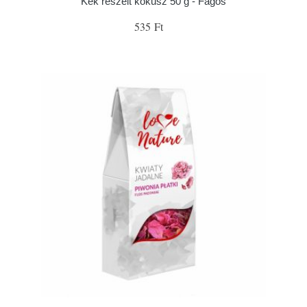
Kék reszelt kókusz 50 g - Fagoš
535 Ft