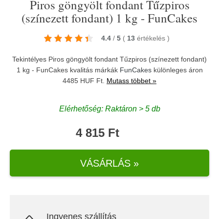
Piros göngyölt fondant Tűzpiros
(színezett fondant) 1 kg - FunCakes
4.4
/
5
(
13
értékelés
)
Tekintélyes Piros göngyölt fondant Tűzpiros (színezett fondant)
1 kg - FunCakes kvalitás márkák
FunCakes
különleges áron
4485 HUF Ft.
Mutass többet »
Elérhetőség: Raktáron > 5 db
4 815 Ft
VÁSÁRLÁS »
Ingyenes szállítás