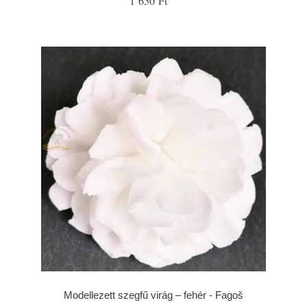
1 650 Ft
Modellezett szegfű virág – fehér - Fagoš