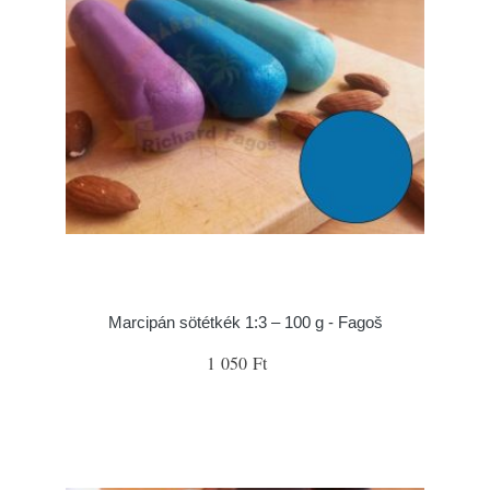
Marcipán sötétkék 1:3 – 100 g - Fagoš
1 050 Ft