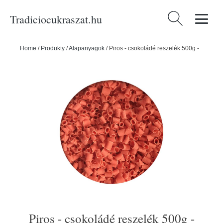
Tradiciocukraszat.hu
Keresés:
Home
/
Produkty
/
Alapanyagok
/
Piros - csokoládé reszelék 500g -
Piros - csokoládé reszelék 500g -