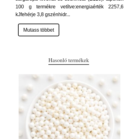
100 g termékre vetítve:energiaérték 2257,6
kJfehérje 3,8 gszénhidr
...
Mutass többet
Hasonló termékek