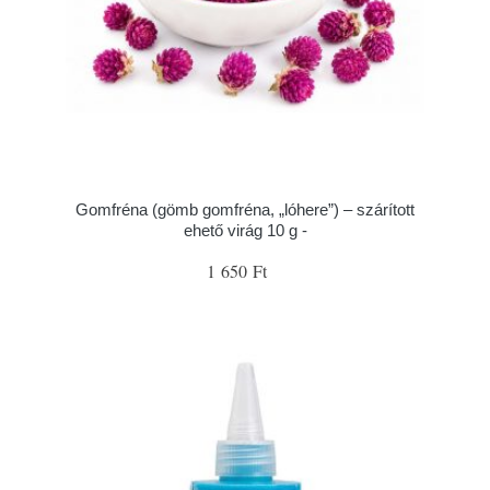
Gomfréna (gömb gomfréna, „lóhere”) – szárított
ehető virág 10 g -
1 650 Ft