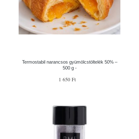
Termostabil narancsos gyümölcstöltelék 50% –
500 g -
1 650 Ft