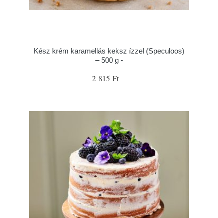
Kész krém karamellás keksz ízzel (Speculoos)
– 500 g -
2 815 Ft