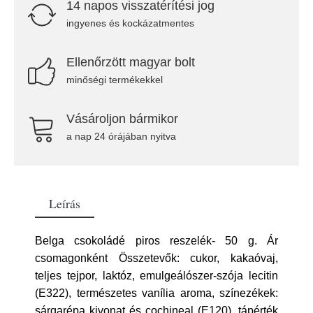
14 napos visszatérítési jog
ingyenes és kockázatmentes
Ellenőrzött magyar bolt
minőségi termékekkel
Vásároljon bármikor
a nap 24 órájában nyitva
Leírás
Belga csokoládé piros reszelék- 50 g. Ár
csomagonként Összetevők: cukor, kakaóvaj,
teljes tejpor, laktóz, emulgeálószer-szója lecitin
(E322), természetes vanília aroma, színezékek:
sárgarépa kivonat és cochineal (E120). tápérték