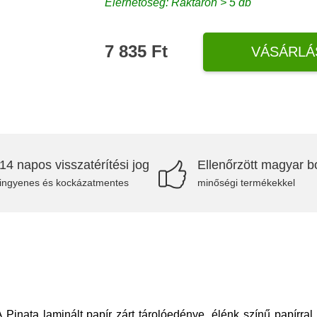
Elérhetőség: Raktáron > 5 db
7 835 Ft
VÁSÁRLÁ
14 napos visszatérítési jog
Ellenőrzött magyar bo
ingyenes és kockázatmentes
minőségi termékekkel
inata laminált papír zárt tárolóedénye, élénk színű papírral é