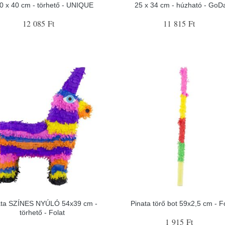
50 x 40 cm - törhető - UNIQUE
25 x 34 cm - húzható - GoD
12 085 Ft
11 815 Ft
ata SZÍNES NYÚLÓ 54x39 cm -
Pinata törő bot 59x2,5 cm - F
törhető - Folat
1 915 Ft