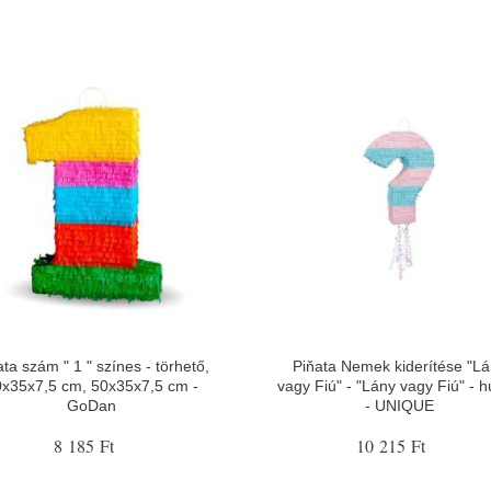
ata szám " 1 " színes - törhető,
Piňata Nemek kiderítése "L
0x35x7,5 cm, 50x35x7,5 cm -
vagy Fiú" - "Lány vagy Fiú" - 
GoDan
- UNIQUE
8 185 Ft
10 215 Ft