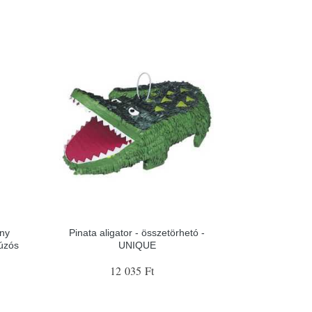
ány
Pinata aligator - összetörhetó -
húzós
UNIQUE
12 035 Ft