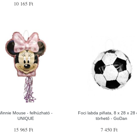
10 165 Ft
Minnie Mouse - felhúzható -
Foci labda piñata, 8 x 28 x 28
UNIQUE
törhető - GoDan
15 965 Ft
7 450 Ft