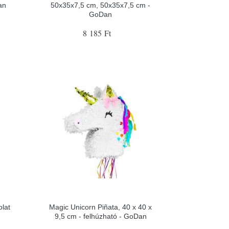
an
50x35x7,5 cm, 50x35x7,5 cm -
GoDan
8 185 Ft
olat
Magic Unicorn Piñata, 40 x 40 x
9,5 cm - felhúzható - GoDan