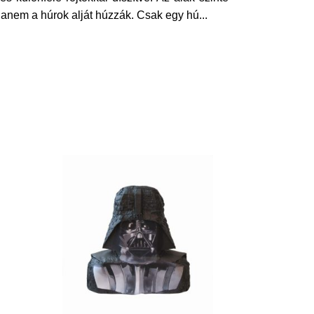
 hanem a húrok alját húzzák. Csak egy hú
...