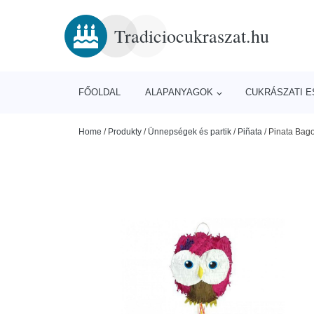
Tradiciocukraszat.hu
FŐOLDAL
ALAPANYAGOK
CUKRÁSZATI 
Home
/
Produkty
/
Ünnepségek és partik
/
Piñata
/
Pinata Bago