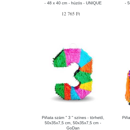
- 48 x 40 cm - húzós - UNIQUE
- 
12 765 Ft
Piñata szám " 3 " színes - törhető,
Piñ
50x35x7,5 cm, 50x35x7,5 cm -
GoDan