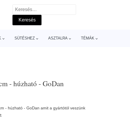
Keresés:
K
SÜTÉSHEZ
ASZTALRA
TÉMÁK
 cm - húzható - GoDan
cm - húzható - GoDan amit a gyártótól veszünk
»