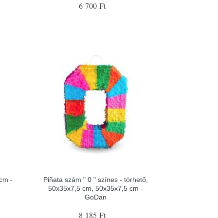
6 700 Ft
 cm -
Piñata szám " 0 " színes - törhető,
50x35x7,5 cm, 50x35x7,5 cm -
GoDan
8 185 Ft