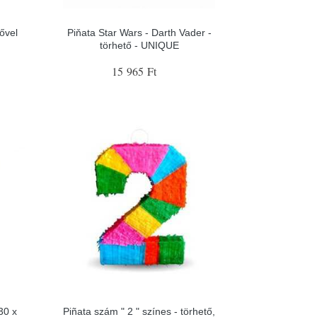
ővel
Piňata Star Wars - Darth Vader -
törhető - UNIQUE
15 965 Ft
30 x
Piñata szám " 2 " színes - törhető,