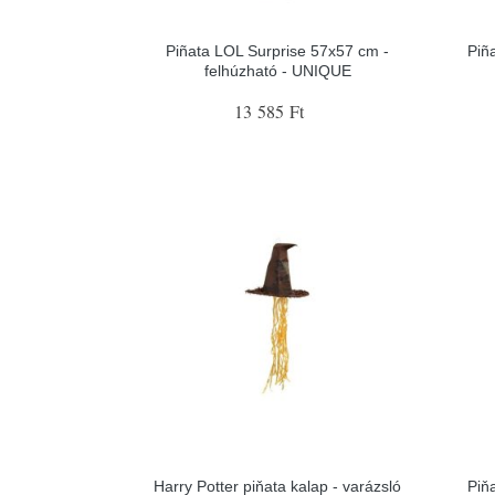
Piñata LOL Surprise 57x57 cm -
Piñ
felhúzható - UNIQUE
13 585 Ft
Harry Potter piňata kalap - varázsló
Piňa