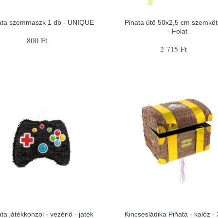
ata szemmaszk 1 db - UNIQUE
Pinata ütő 50x2,5 cm szemköt
- Folat
800 Ft
2 715 Ft
ta játékkonzol - vezérlő - játék
Kincsesládika Piňata - kalóz - 