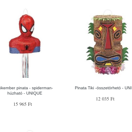
ókember pinata - spiderman-
Pinata Tiki -összetörhetó - U
húzható - UNIQUE
12 035 Ft
15 965 Ft