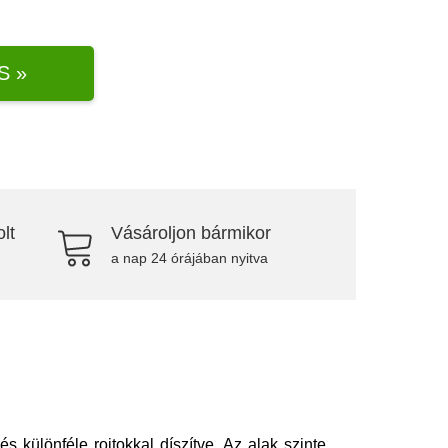
S »
lt
Vásároljon bármikor
a nap 24 órájában nyitva
s különféle rojtokkal díszítve. Az alak szinte