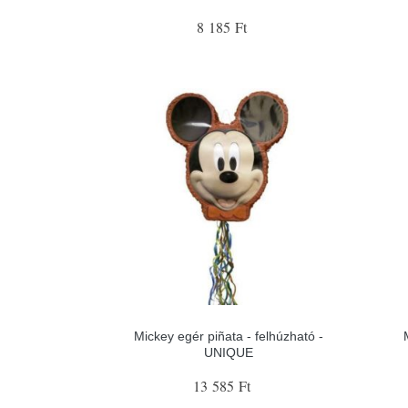
8 185 Ft
Mickey egér piñata - felhúzható -
UNIQUE
13 585 Ft