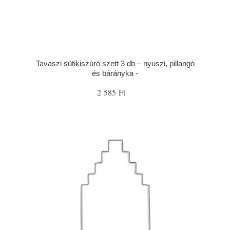
Tavaszi sütikiszúró szett 3 db – nyuszi, pillangó
és bárányka -
2 585 Ft