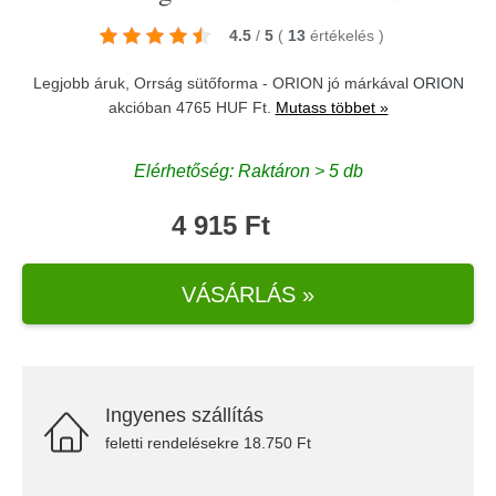
4.5
/
5
(
13
értékelés
)
Legjobb áruk, Orrság sütőforma - ORION jó márkával
ORION
akcióban 4765 HUF Ft.
Mutass többet »
Elérhetőség: Raktáron > 5 db
4 915 Ft
VÁSÁRLÁS »
Ingyenes szállítás
feletti rendelésekre 18.750 Ft