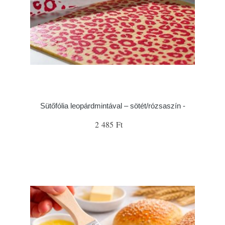
Sütőfólia leopárdmintával – sötét/rózsaszín -
2 485 Ft