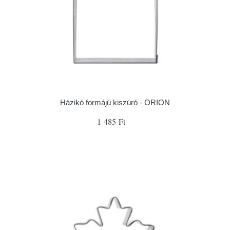
Házikó formájú kiszúró - ORION
1 485 Ft