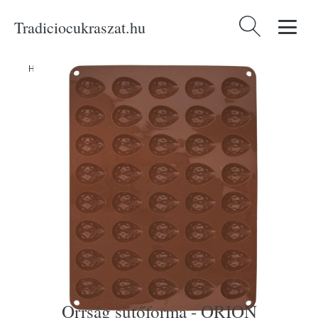
Tradiciocukraszat.hu
Keresés:
Home
/
Produkty
/
Sütéshez
/
Orrság sütőforma - ORION
Orrság sütőforma - ORION