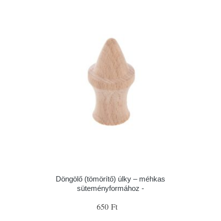
Döngölő (tömörítő) úlky – méhkas
süteményformához -
650 Ft