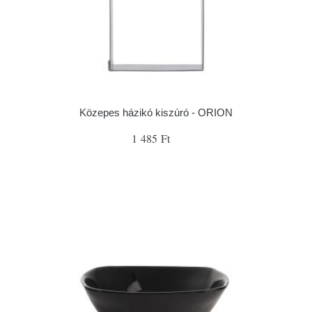
Közepes házikó kiszúró - ORION
1 485 Ft