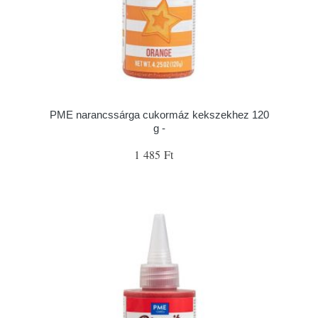
PME narancssárga cukormáz kekszekhez 120
g -
1 485 Ft