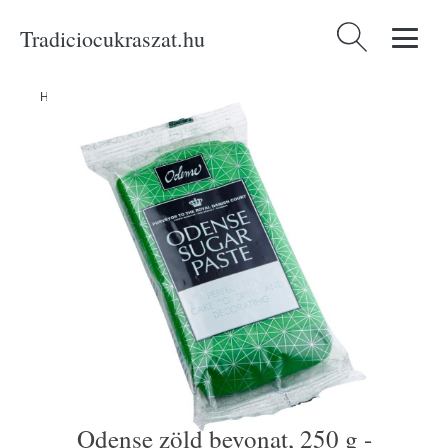
Tradiciocukraszat.hu
Keresés:
Home
/
Produkty
/
Alapanyagok
/
Odense zöld bevonat, 250 g -
Odense zöld bevonat, 250 g -