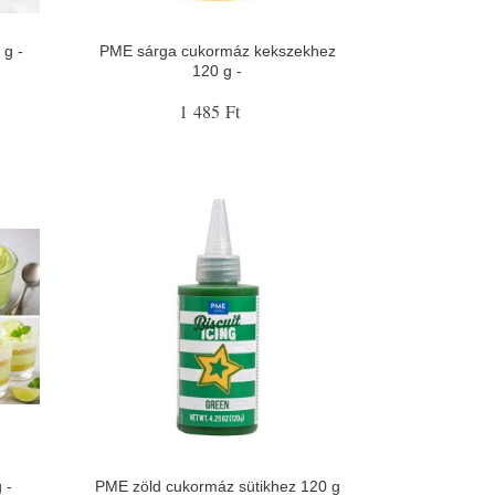
 g -
PME sárga cukormáz kekszekhez
120 g -
1 485 Ft
 -
PME zöld cukormáz sütikhez 120 g