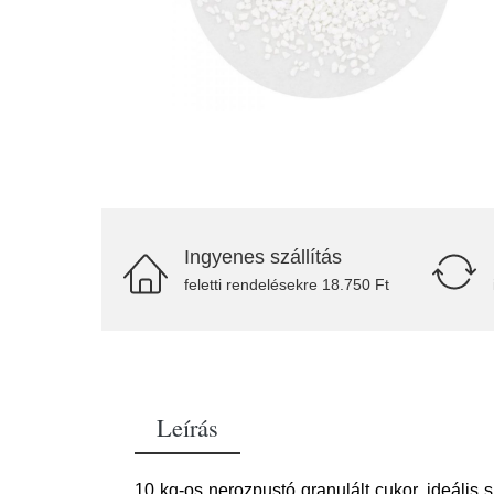
Ingyenes szállítás
feletti rendelésekre 18.750 Ft
Leírás
10 kg-os nerozpustó granulált cukor, ideális 