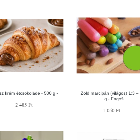
sz krém étcsokoládé - 500 g -
Zöld marcipán (világos) 1:3 –
g - Fagoš
2 485 Ft
1 050 Ft