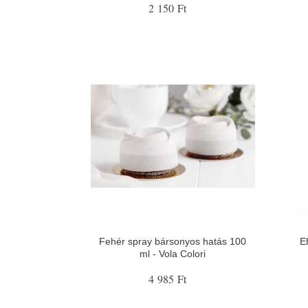
2 150 Ft
Fehér spray bársonyos hatás 100
E
ml - Vola Colori
4 985 Ft