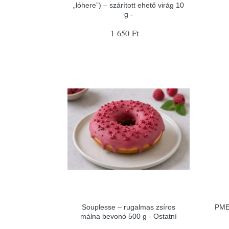
„lóhere”) – szárított ehető virág 10
g -
1 650 Ft
Souplesse – rugalmas zsíros
PME
málna bevonó 500 g - Ostatní