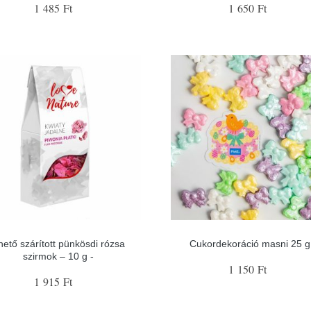
1 485 Ft
1 650 Ft
hető szárított pünkösdi rózsa
Cukordekoráció masni 25 g
szirmok – 10 g -
1 150 Ft
1 915 Ft