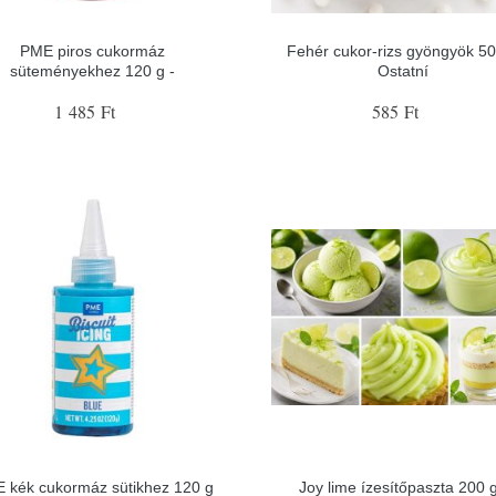
PME piros cukormáz
Fehér cukor-rizs gyöngyök 50
süteményekhez 120 g -
Ostatní
1 485 Ft
585 Ft
 kék cukormáz sütikhez 120 g
Joy lime ízesítőpaszta 200 g