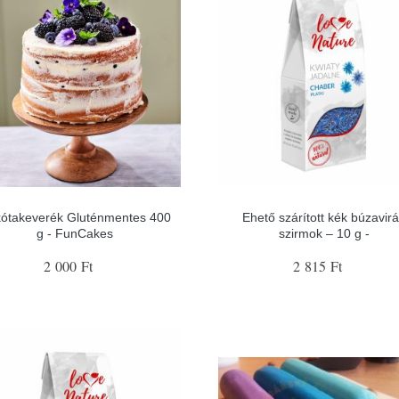
kótakeverék Gluténmentes 400
Ehető szárított kék búzavir
g - FunCakes
szirmok – 10 g -
2 000 Ft
2 815 Ft