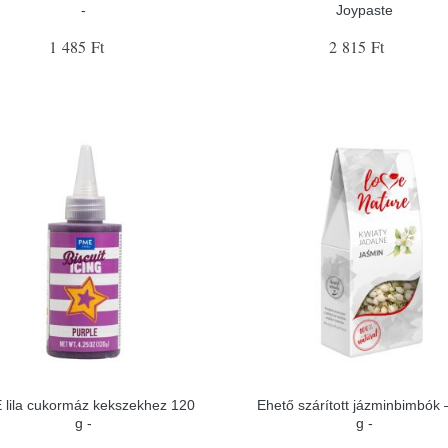
-
Joypaste
1 485 Ft
2 815 Ft
 lila cukormáz kekszekhez 120
Ehető szárított jázminbimbók 
g -
g -