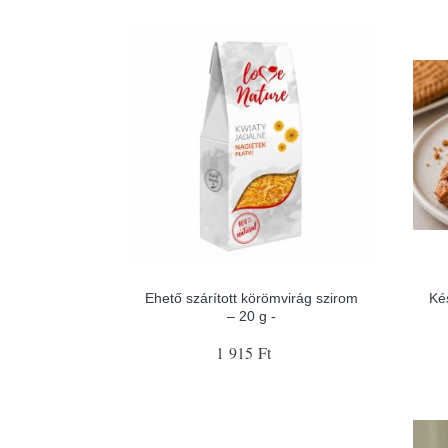
Ehető szárított körömvirág szirom
Ké
– 20 g -
1 915 Ft