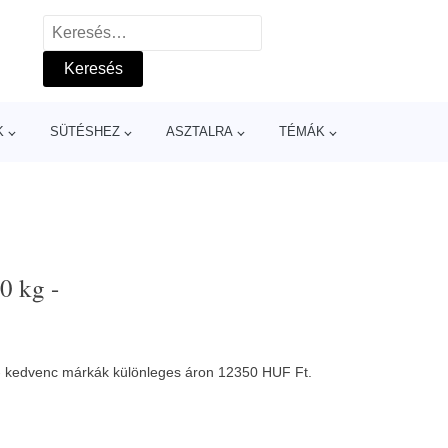
Keresés:
K
SÜTÉSHEZ
ASZTALRA
TÉMÁK
0 kg -
 - kedvenc márkák különleges áron 12350 HUF Ft.