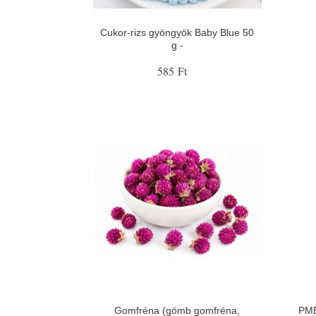
Cukor-rizs gyöngyök Baby Blue 50
g -
585 Ft
Gomfréna (gömb gomfréna,
PME