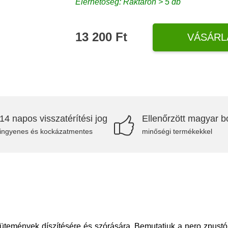
Elérhetőség: Raktáron > 5 db
13 200 Ft
VÁSÁRL
14 napos visszatérítési jog
Ellenőrzött magyar bo
ingyenes és kockázatmentes
minőségi termékekkel
sütemények díszítésére és szórására. Bemutatjuk a nero zpustó