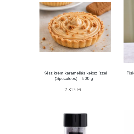
Kész krém karamellás keksz ízzel
Pis
(Speculoos) – 500 g -
2 815 Ft