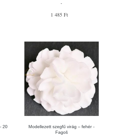
-
1 485 Ft
– 20
Modellezett szegfű virág – fehér -
Fagoš