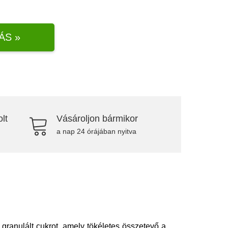
ÁS »
lt
Vásároljon bármikor
a nap 24 órájában nyitva
 granulált cukrot, amely tökéletes összetevő a