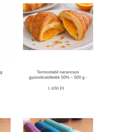
ág
Termostabil narancsos
gyümölcstöltelék 50% – 500 g -
1 650 Ft