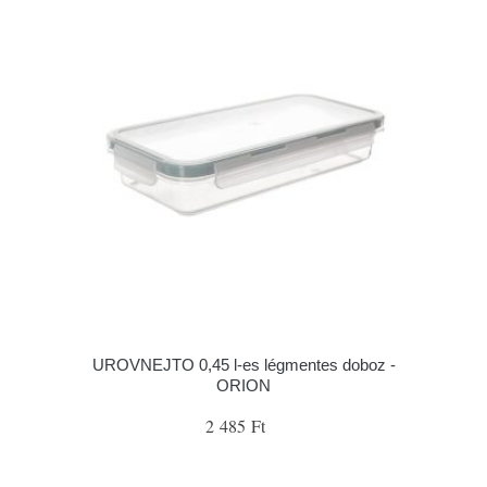
UROVNEJTO 0,45 l-es légmentes doboz -
ORION
2 485 Ft