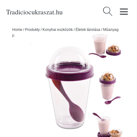
Tradiciocukraszat.hu
Keresés:
Home
/
Produkty
/
Konyhai eszközök
/
Ételek tárolása
/
Műanyag
joghurt podál fedéllel - ORION