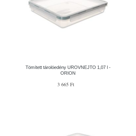
Tömített tárolóedény UROVNEJTO 1,07 l -
ORION
3 665 Ft