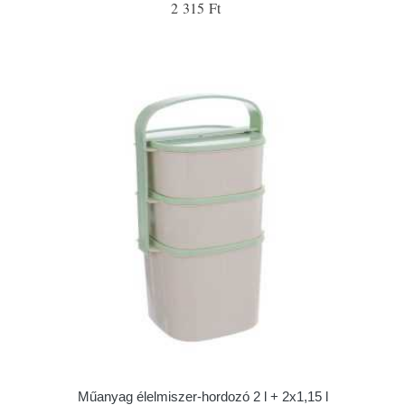
2 315 Ft
Műanyag élelmiszer-hordozó 2 l + 2x1,15 l