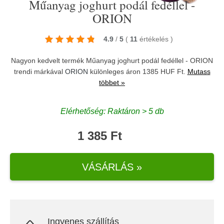
Műanyag joghurt podál fedéllel -
ORION
4.9
/
5
(
11
értékelés
)
Nagyon kedvelt termék Műanyag joghurt podál fedéllel - ORION
trendi márkával
ORION
különleges áron 1385 HUF Ft.
Mutass
többet »
Elérhetőség: Raktáron > 5 db
1 385 Ft
VÁSÁRLÁS »
Ingyenes szállítás