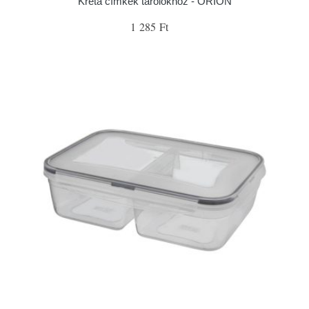
Kréta címkék tárolókhoz - ORION
1 285 Ft