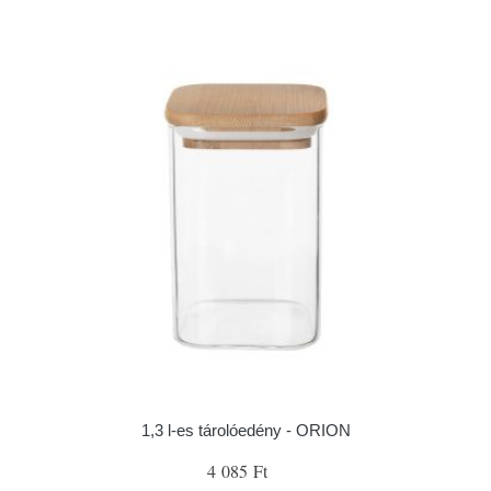
1,3 l-es tárolóedény - ORION
4 085 Ft