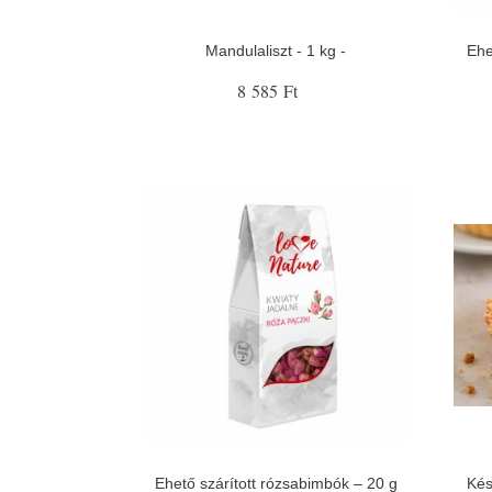
Mandulaliszt - 1 kg -
Ehe
8 585 Ft
Ehető szárított rózsabimbók – 20 g
Kés