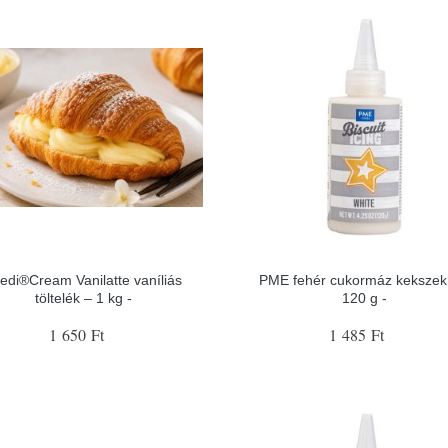
edi®Cream Vanilatte vaníliás
PME fehér cukormáz kekszek
töltelék – 1 kg -
120 g -
1 650 Ft
1 485 Ft