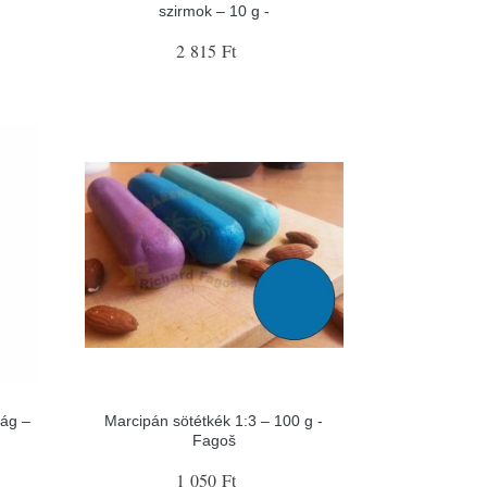
szirmok – 10 g -
2 815 Ft
rág –
Marcipán sötétkék 1:3 – 100 g -
Fagoš
1 050 Ft