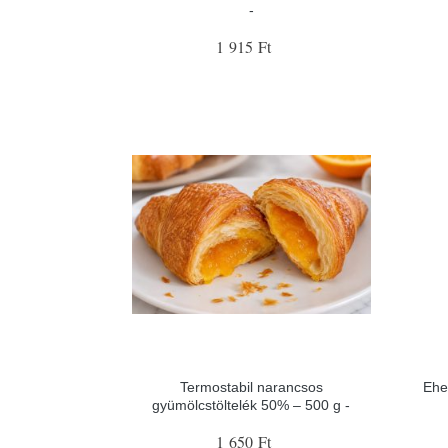
-
1 915 Ft
Termostabil narancsos
Ehe
gyümölcstöltelék 50% – 500 g -
1 650 Ft