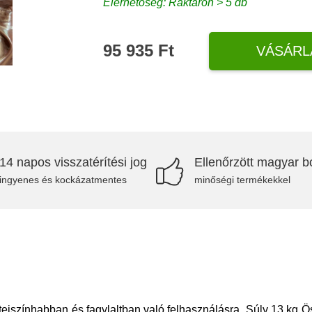
Elérhetőség: Raktáron > 5 db
95 935 Ft
VÁSÁRL
14 napos visszatérítési jog
Ellenőrzött magyar bo
ingyenes és kockázatmentes
minőségi termékekkel
ejszínhabban és fagylaltban való felhasználásra. Súly 13 kg Ö