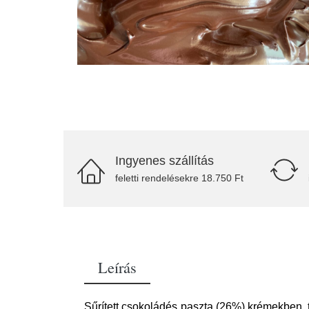
Ingyenes szállítás
feletti rendelésekre 18.750 Ft
Leírás
Sűrített csokoládés paszta (26%) krémekben, t