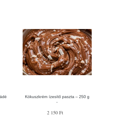
ládé
Kókuszkrém ízesítő paszta – 250 g
-
2 150 Ft