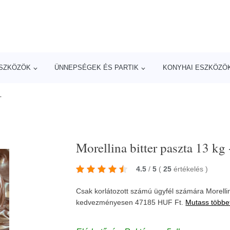
ESZKÖZÖK
ÜNNEPSÉGEK ÉS PARTIK
KONYHAI ESZKÖZÖ
-
Morellina bitter paszta 13 kg 
4.5
/
5
(
25
értékelés
)
Csak korlátozott számú ügyfél számára Morellina
kedvezményesen 47185 HUF Ft.
Mutass többe