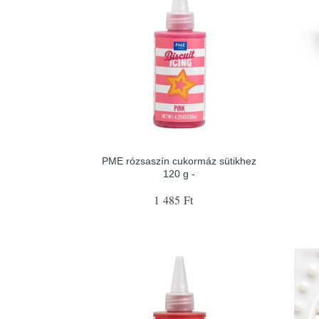
PME rózsaszín cukormáz sütikhez
120 g -
1 485 Ft