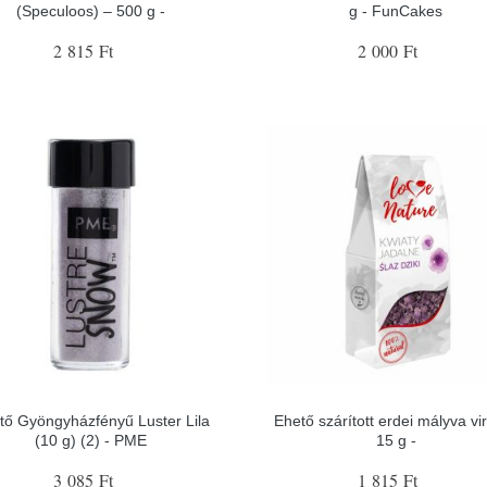
(Speculoos) – 500 g -
g - FunCakes
2 815 Ft
2 000 Ft
tő Gyöngyházfényű Luster Lila
Ehető szárított erdei mályva vi
(10 g) (2) - PME
15 g -
3 085 Ft
1 815 Ft