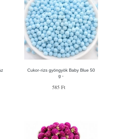
áz
Cukor-rizs gyöngyök Baby Blue 50
g -
585 Ft