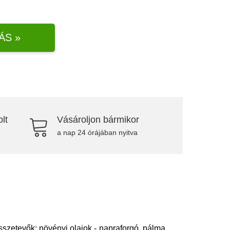
ÁS »
lt
Vásároljon bármikor
a nap 24 órájában nyitva
sszetevők: növényi olajok - napraforgó, pálma,