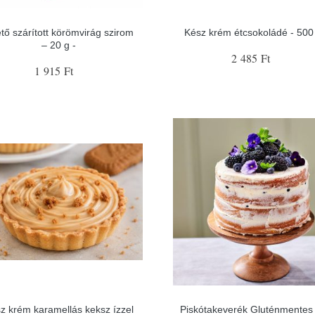
tő szárított körömvirág szirom
Kész krém étcsokoládé - 500 
– 20 g -
2 485 Ft
1 915 Ft
z krém karamellás keksz ízzel
Piskótakeverék Gluténmentes