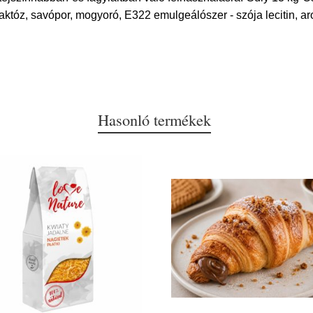
 laktóz, savópor, mogyoró, E322 emulgeálószer - szója lecitin,
Hasonló termékek