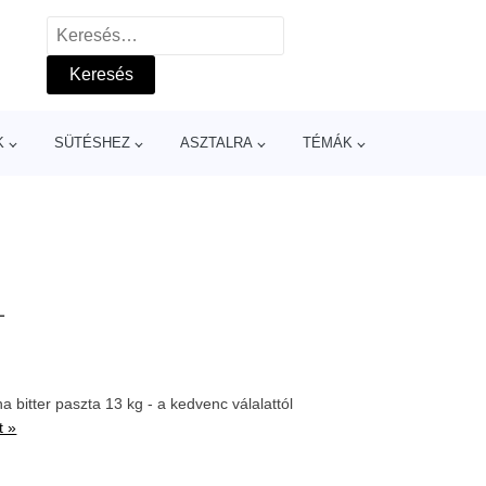
Keresés:
K
SÜTÉSHEZ
ASZTALRA
TÉMÁK
-
 bitter paszta 13 kg - a kedvenc válalattól
t »