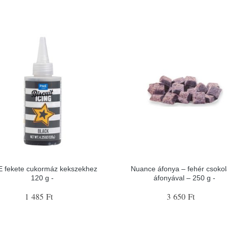
 fekete cukormáz kekszekhez
Nuance áfonya – fehér csoko
120 g -
áfonyával – 250 g -
1 485 Ft
3 650 Ft