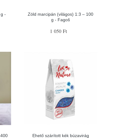
g -
Zöld marcipán (világos) 1:3 – 100
g - Fagoš
1 050 Ft
 400
Ehető szárított kék búzavirág