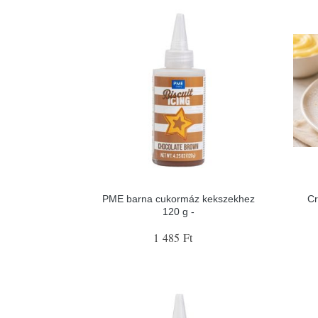
PME barna cukormáz kekszekhez
Cr
120 g -
1 485 Ft