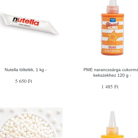
Nutella töltelék, 1 kg -
PME narancssárga cukorm
kekszekhez 120 g -
5 650 Ft
1 485 Ft