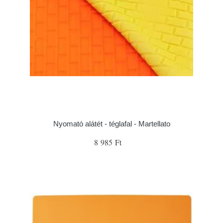
Nyomató alátét - téglafal - Martellato
8 985 Ft