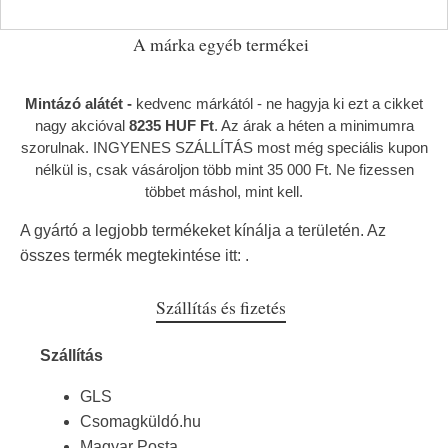
A márka egyéb termékei
Mintázó alátét -
kedvenc márkától
- ne hagyja ki ezt a cikket
nagy akcióval
8235 HUF Ft
. Az árak a héten a minimumra
szorulnak. INGYENES SZÁLLÍTÁS most még speciális kupon
nélkül is, csak vásároljon több mint 35 000 Ft. Ne fizessen
többet máshol, mint kell.
A gyártó a legjobb termékeket kínálja a területén. Az
összes termék megtekintése itt:
.
Szállítás és fizetés
Szállítás
GLS
Csomagküldó.hu
Magyar Posta