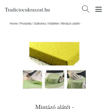
Tradiciocukraszat.hu
Keresés:
Home
/
Produkty
/
Sütéshez
/
Alátétek
/
Mintázó alátét -
Mintázó alátét -