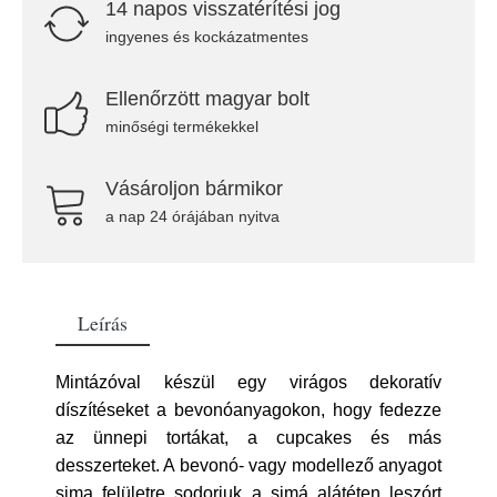
14 napos visszatérítési jog
ingyenes és kockázatmentes
Ellenőrzött magyar bolt
minőségi termékekkel
Vásároljon bármikor
a nap 24 órájában nyitva
Leírás
Mintázóval készül egy virágos dekoratív
díszítéseket a bevonóanyagokon, hogy fedezze
az ünnepi tortákat, a cupcakes és más
desszerteket. A bevonó- vagy modellező anyagot
sima felületre sodorjuk a simá alátéten leszórt