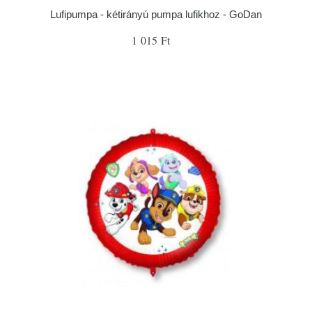
Lufipumpa - kétirányú pumpa lufikhoz - GoDan
1 015 Ft