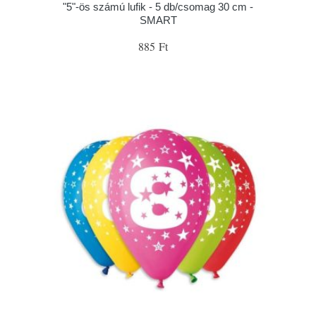
"5"-ös számú lufik - 5 db/csomag 30 cm -
SMART
885 Ft