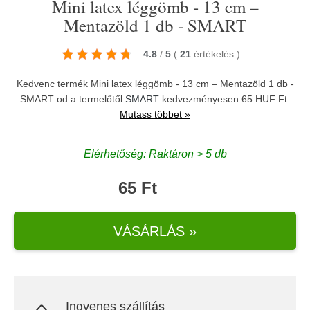
Mini latex léggömb - 13 cm –
Mentazöld 1 db - SMART
4.8
/
5
(
21
értékelés
)
Kedvenc termék Mini latex léggömb - 13 cm – Mentazöld 1 db -
SMART od a termelőtől
SMART
kedvezményesen 65 HUF Ft.
Mutass többet »
Elérhetőség: Raktáron > 5 db
65 Ft
VÁSÁRLÁS »
Ingyenes szállítás