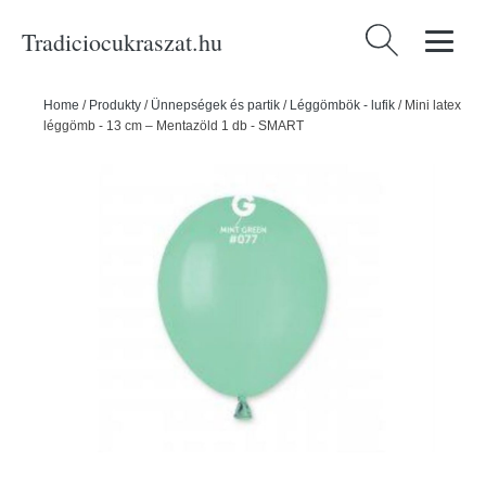
Tradiciocukraszat.hu
Keresés:
Home
/
Produkty
/
Ünnepségek és partik
/
Léggömbök - lufik
/
Mini latex
léggömb - 13 cm – Mentazöld 1 db - SMART