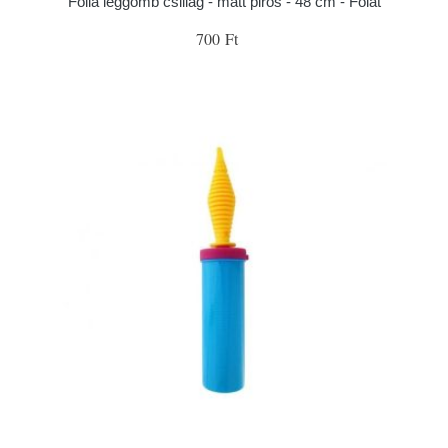
Fólia léggömb csillag - matt piros - 48 cm - Folat
700 Ft