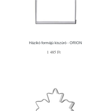
Házikó formájú kiszúró - ORION
1 485 Ft