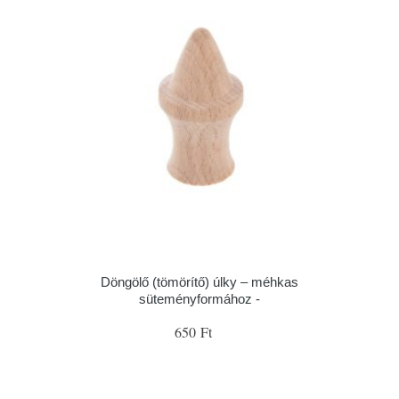
Döngölő (tömörítő) úlky – méhkas
süteményformához -
650 Ft