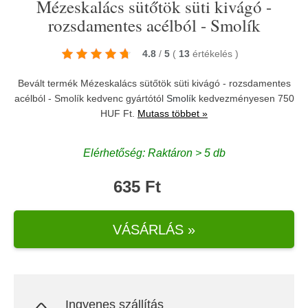
Mézeskalács sütőtök süti kivágó -
rozsdamentes acélból - Smolík
4.8
/
5
(
13
értékelés
)
Bevált termék Mézeskalács sütőtök süti kivágó - rozsdamentes
acélból - Smolík kedvenc gyártótól
Smolík
kedvezményesen 750
HUF Ft.
Mutass többet »
Elérhetőség: Raktáron > 5 db
635 Ft
VÁSÁRLÁS »
Ingyenes szállítás