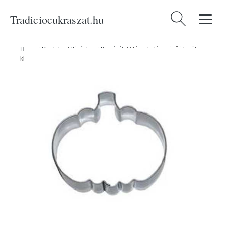
Tradiciocukraszat.hu
Keresés:
Home
/
Produkty
/
Sütéshez
/
Kiszúrók
/
Mézeskalács sütőtök süti
kivágó - rozsdamentes acélból - Smolík