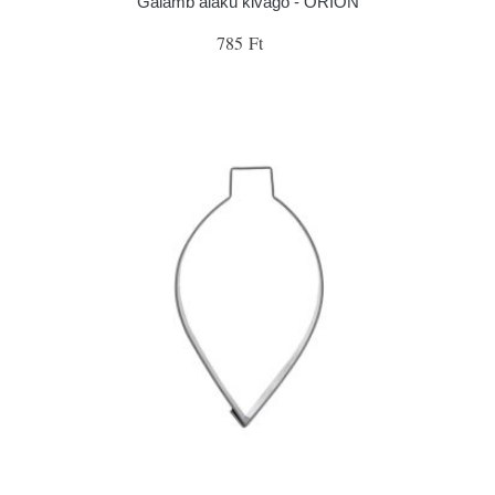
Galamb alakú kivágó - ORION
785 Ft