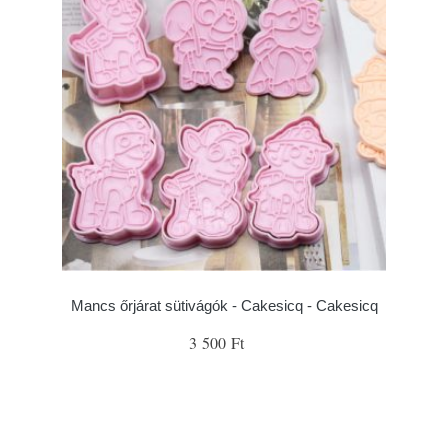
Mancs őrjárat sütivágók - Cakesicq - Cakesicq
3 500 Ft