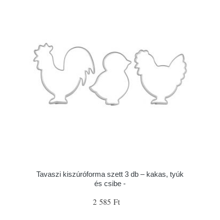
Tavaszi kiszúróforma szett 3 db – kakas, tyúk
és csibe -
2 585 Ft