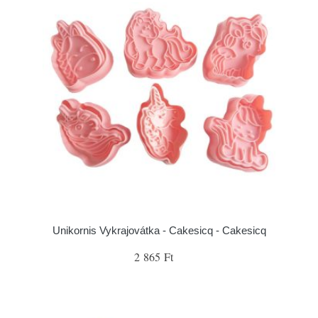
Unikornis Vykrajovátka - Cakesicq - Cakesicq
2 865 Ft