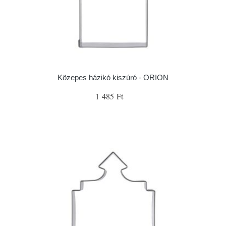
Közepes házikó kiszúró - ORION
1 485 Ft