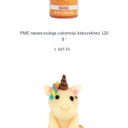
PME narancssárga cukormáz kekszekhez 120
g -
1 485 Ft