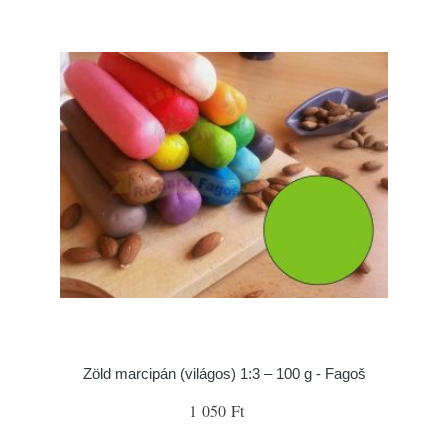
Zöld marcipán (világos) 1:3 – 100 g - Fagoš
1 050 Ft