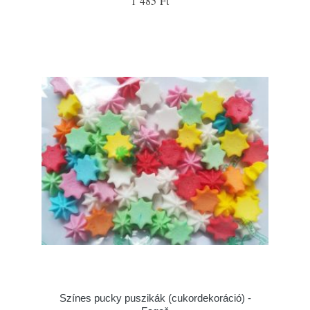
1 485 Ft
Színes pucky puszikák (cukordekoráció) -