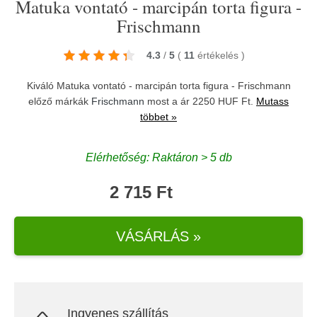
Matuka vontató - marcipán torta figura -
Frischmann
4.3
/
5
(
11
értékelés
)
Kiváló Matuka vontató - marcipán torta figura - Frischmann
előző márkák
Frischmann
most a ár 2250 HUF Ft.
Mutass
többet »
Elérhetőség: Raktáron > 5 db
2 715 Ft
VÁSÁRLÁS »
Ingyenes szállítás