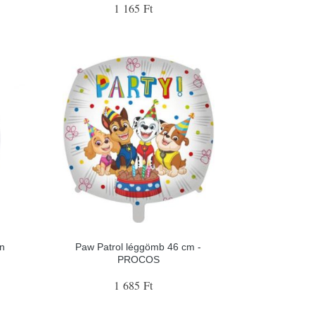
1 165 Ft
an
Paw Patrol léggömb 46 cm -
PROCOS
1 685 Ft