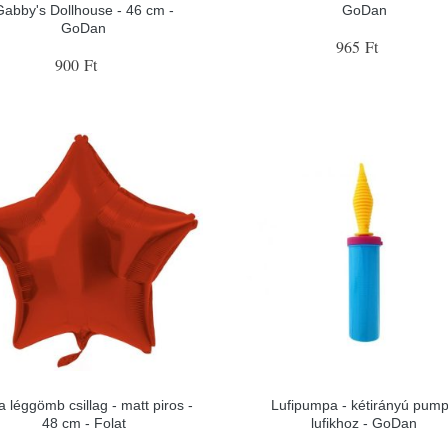
Gabby's Dollhouse - 46 cm -
GoDan
GoDan
965 Ft
900 Ft
a léggömb csillag - matt piros -
Lufipumpa - kétirányú pum
48 cm - Folat
lufikhoz - GoDan