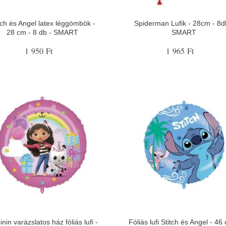
tch és Angel latex léggömbök -
Spiderman Lufik - 28cm - 8d
28 cm - 8 db - SMART
SMART
1 950 Ft
1 965 Ft
nin varázslatos ház fóliás lufi -
Fóliás lufi Stitch és Angel - 46