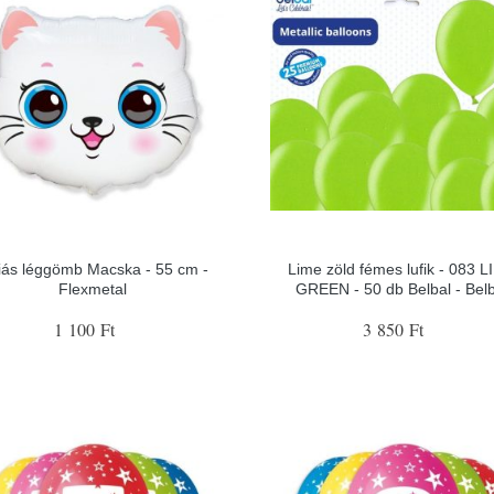
iás léggömb Macska - 55 cm -
Lime zöld fémes lufik - 083 
Flexmetal
GREEN - 50 db Belbal - Belb
1 100 Ft
3 850 Ft