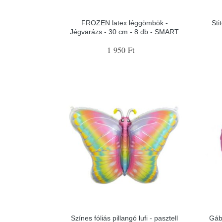
FROZEN latex léggömbök -
Sti
Jégvarázs - 30 cm - 8 db - SMART
1 950 Ft
Színes fóliás pillangó lufi - pasztell
Gábi