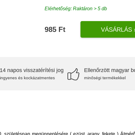
Elérhetőség: Raktáron > 5 db
985 Ft
VÁSÁRLÁS 
14 napos visszatérítési jog
Ellenőrzött magyar bo
ingyenes és kockázatmentes
minőségi termékekkel
0. születésnap megünneplésére ( ezüst, arany, fekete ) Átmé