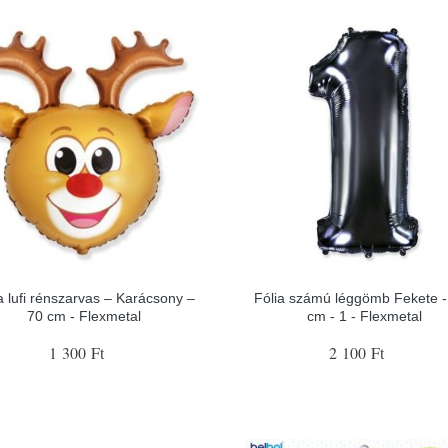
a lufi rénszarvas – Karácsony –
Fólia számú léggömb Fekete -
70 cm - Flexmetal
cm - 1 - Flexmetal
1 300 Ft
2 100 Ft