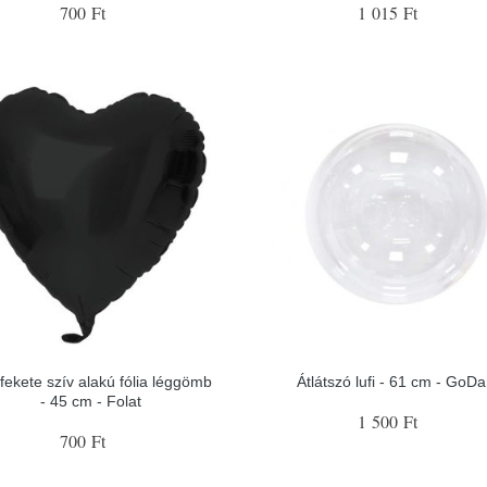
700 Ft
1 015 Ft
fekete szív alakú fólia léggömb
Átlátszó lufi - 61 cm - GoD
- 45 cm - Folat
1 500 Ft
700 Ft