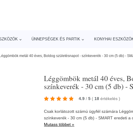
ESZKÖZÖK
ÜNNEPSÉGEK ÉS PARTIK
KONYHAI ESZKÖZÖ
Léggömbök metál 40 éves, Boldog születésnapot - színkeverék - 30 cm (5 db) - S
Léggömbök metál 40 éves, Bo
színkeverék - 30 cm (5 db) 
4.9
/
5
(
18
értékelés
)
Csak korlátozott számú ügyfél számára Léggöm
színkeverék - 30 cm (5 db) - SMART eredeti a
Mutass többet »