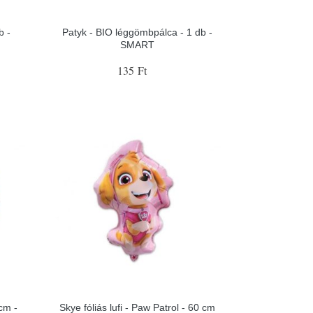
b -
Patyk - BIO léggömbpálca - 1 db -
SMART
135 Ft
 cm -
Skye fóliás lufi - Paw Patrol - 60 cm