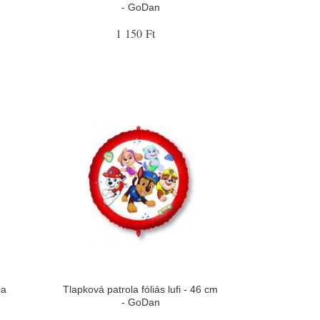
- GoDan
1 150 Ft
pa
Tlapková patrola fóliás lufi - 46 cm
- GoDan