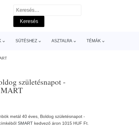
Keresés:
K
SÜTÉSHEZ
ASZTALRA
TÉMÁK
MART
ldog születésnapot -
- SMART
bök metál 40 éves, Boldog születésnapot -
 címkéből
SMART
kedvező áron 1015 HUF Ft.