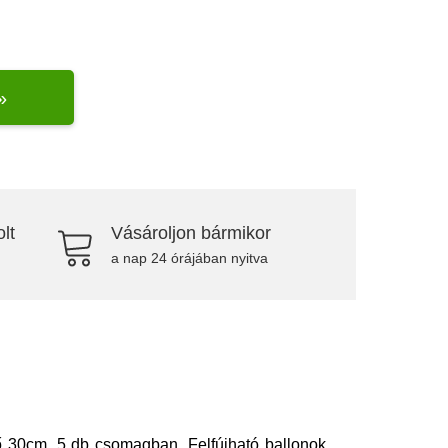
»
lt
Vásároljon bármikor
a nap 24 órájában nyitva
rő 30cm, 5 db csomagban. Felfújható ballonok