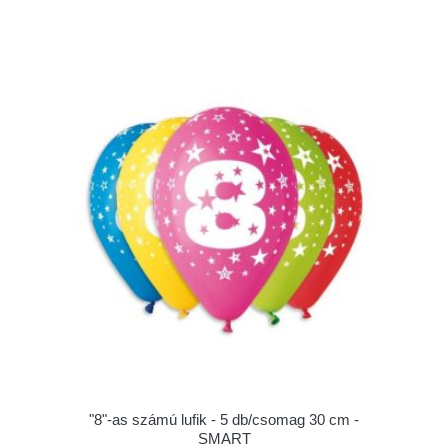
"8"-as számú lufik - 5 db/csomag 30 cm -
SMART