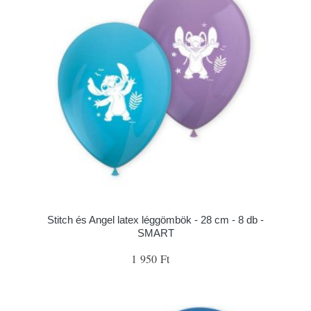
Stitch és Angel latex léggömbök - 28 cm - 8 db -
SMART
1 950 Ft