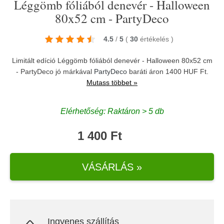
Léggömb fóliából denevér - Halloween
80x52 cm - PartyDeco
4.5
/
5
(
30
értékelés
)
Limitált edíció Léggömb fóliából denevér - Halloween 80x52 cm
- PartyDeco jó márkával
PartyDeco
baráti áron 1400 HUF Ft.
Mutass többet »
Elérhetőség: Raktáron > 5 db
1 400 Ft
VÁSÁRLÁS »
Ingyenes szállítás