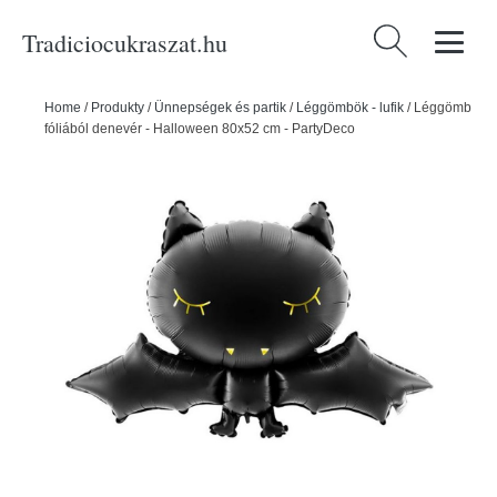
Tradiciocukraszat.hu
Keresés:
Home
/
Produkty
/
Ünnepségek és partik
/
Léggömbök - lufik
/
Léggömb
fóliából denevér - Halloween 80x52 cm - PartyDeco