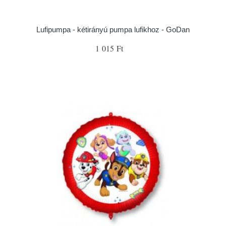
Lufipumpa - kétirányú pumpa lufikhoz - GoDan
1 015 Ft