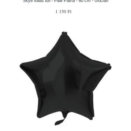
Skye fóliás lufi - Paw Patrol - 60 cm - GoDan
1 150 Ft