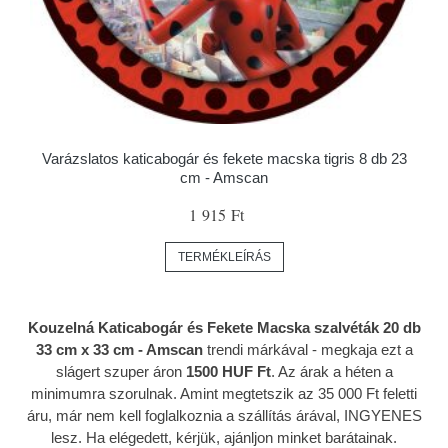
Varázslatos katicabogár és fekete macska tigris 8 db 23
cm - Amscan
1 915 Ft
TERMÉKLEÍRÁS
Kouzelná Katicabogár és Fekete Macska szalvéták 20 db
33 cm x 33 cm - Amscan
trendi márkával
- megkaja ezt a
slágert szuper áron
1500 HUF Ft
. Az árak a héten a
minimumra szorulnak. Amint megtetszik az 35 000 Ft feletti
áru, már nem kell foglalkoznia a szállítás árával, INGYENES
lesz. Ha elégedett, kérjük, ajánljon minket barátainak.