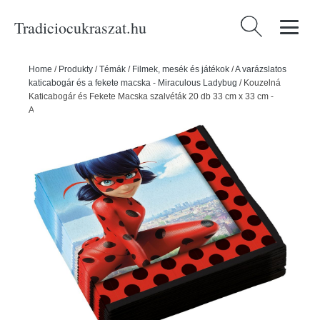
Tradiciocukraszat.hu
Keresés:
Home
/
Produkty
/
Témák
/
Filmek, mesék és játékok
/
A varázslatos
katicabogár és a fekete macska - Miraculous Ladybug
/
Kouzelná
Katicabogár és Fekete Macska szalvéták 20 db 33 cm x 33 cm -
Amscan