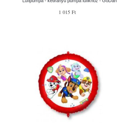
Lufipumpa - kétirányú pumpa lufikhoz - GoDan
1 015 Ft