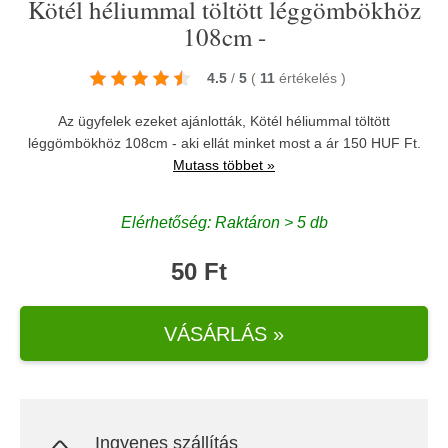
Kötél héliummal töltött léggömbökhöz
108cm -
4.5
/
5
(
11
értékelés
)
Az ügyfelek ezeket ajánlották, Kötél héliummal töltött
léggömbökhöz 108cm - aki ellát minket most a ár 150 HUF Ft.
Mutass többet »
Elérhetőség: Raktáron > 5 db
50 Ft
VÁSÁRLÁS »
Ingyenes szállítás