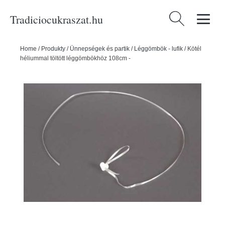
Tradiciocukraszat.hu
Keresés:
Home
/
Produkty
/
Ünnepségek és partik
/
Léggömbök - lufik
/
Kötél
héliummal töltött léggömbökhöz 108cm -