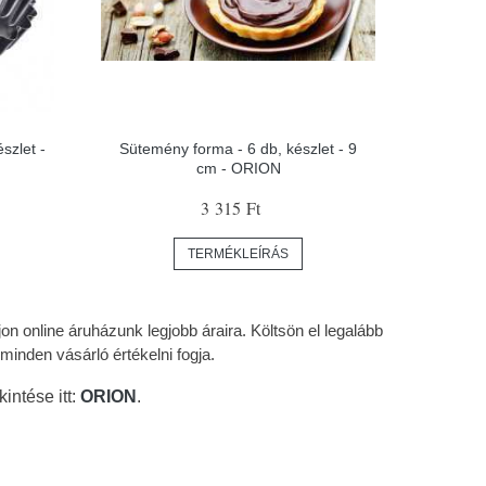
észlet -
Sütemény forma - 6 db, készlet - 9
cm - ORION
3 315 Ft
TERMÉKLEÍRÁS
n online áruházunk legjobb áraira. Költsön el legalább
den vásárló értékelni fogja.
intése itt:
ORION
.