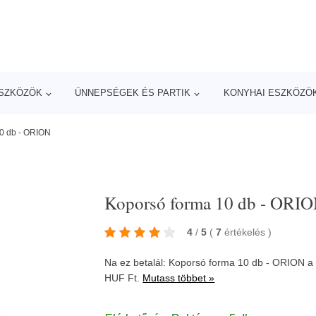
ESZKÖZÖK
ÜNNEPSÉGEK ÉS PARTIK
KONYHAI ESZKÖZÖ
0 db - ORION
Koporsó forma 10 db - ORI
4
/
5
(
7
értékelés
)
Na ez betalál: Koporsó forma 10 db - ORION a
HUF Ft.
Mutass többet »