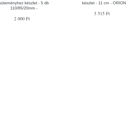
süteményhez készlet - 5 db
készlet - 11 cm - ORION
110/85/20mm -
3 515 Ft
2 000 Ft