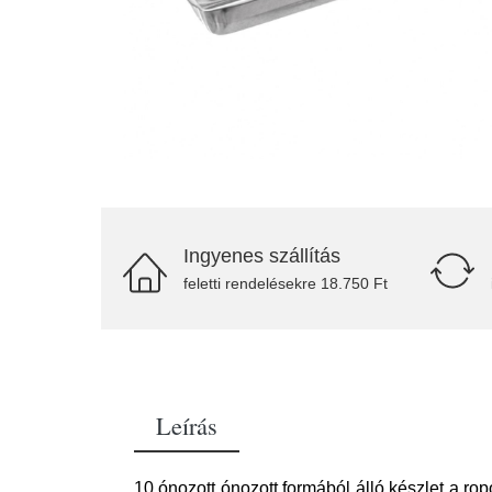
Ingyenes szállítás
feletti rendelésekre 18.750 Ft
Leírás
10 ónozott ónozott formából álló készlet a ro