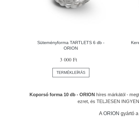
Süteményforma TARTLETS 6 db -
Kere
ORION
3 000 Ft
TERMÉKLEÍRÁS
Koporsó forma 10 db - ORION
híres márkától
- megt
ezret, és TELJESEN INGYENES
A
ORION
gyártó a 