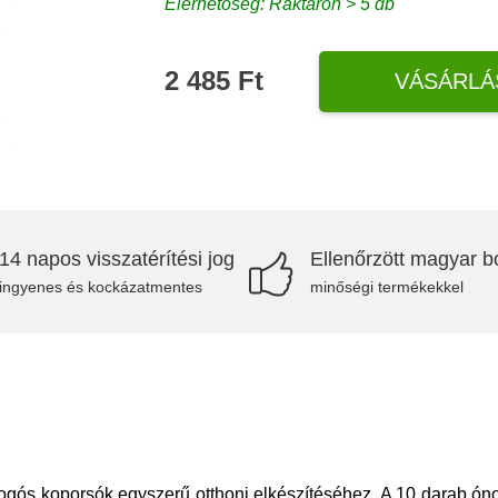
Elérhetőség: Raktáron > 5 db
2 485 Ft
VÁSÁRLÁ
14 napos visszatérítési jog
Ellenőrzött magyar bo
ingyenes és kockázatmentes
minőségi termékekkel
pogós koporsók egyszerű otthoni elkészítéséhez. A 10 darab ónoz