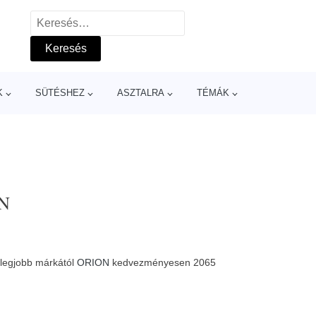
Keresés:
K
SÜTÉSHEZ
ASZTALRA
TÉMÁK
ON
 legjobb márkától
ORION
kedvezményesen 2065