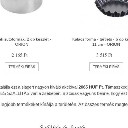
k sütőformák, 2 db készlet -
Kalács forma - tartlets - 6 db k
ORION
11 cm - ORION
2 165 Ft
3 515 Ft
TERMÉKLEÍRÁS
TERMÉKLEÍRÁS
alálja ezt a slágert nagyon kiváló akcióval
2065 HUF Ft
. Támaszkodjo
 SZÁLLÍTÁS van a zsebében. Biztosak vagyunk benne, hogy ezt min
legjobb termékeket kínálja a területén. Az összes termék megtek
Szállítás és fizetés