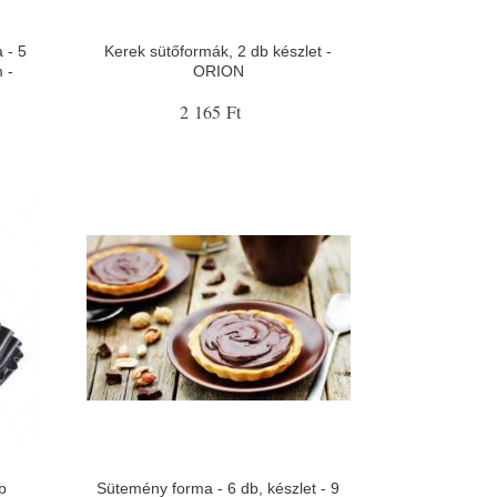
 - 5
Kerek sütőformák, 2 db készlet -
 -
ORION
2 165 Ft
db
Sütemény forma - 6 db, készlet - 9