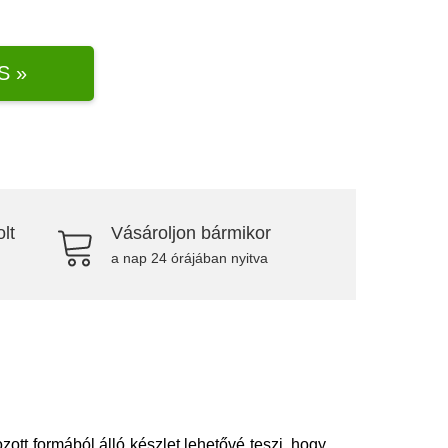
S »
lt
Vásároljon bármikor
a nap 24 órájában nyitva
ott formából álló készlet lehetővé teszi, hogy