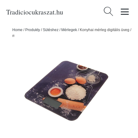
Tradiciocukraszat.hu
Keresés:
Home
/
Produkty
/
Sütéshez
/
Mérlegek
/
Konyhai mérleg digitális üveg /
műanyag 10 kg - ORION