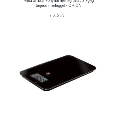
Mechanikus konyhai mérleg tállal, 3 kg-ig
terjedő mérleggel - ORION
8 315 Ft