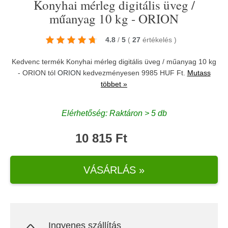
Konyhai mérleg digitális üveg /
műanyag 10 kg - ORION
4.8
/
5
(
27
értékelés
)
Kedvenc termék Konyhai mérleg digitális üveg / műanyag 10 kg
- ORION tól
ORION
kedvezményesen 9985 HUF Ft.
Mutass
többet »
Elérhetőség: Raktáron > 5 db
10 815 Ft
VÁSÁRLÁS »
Ingyenes szállítás