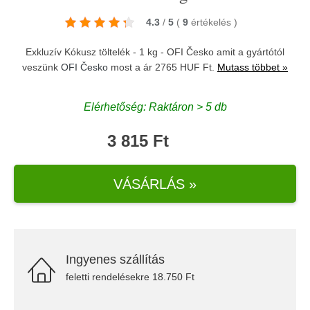
4.3
/
5
(
9
értékelés
)
Exkluzív Kókusz töltelék - 1 kg - OFI Česko amit a gyártótól
veszünk
OFI Česko
most a ár 2765 HUF Ft.
Mutass többet »
Elérhetőség: Raktáron > 5 db
3 815 Ft
VÁSÁRLÁS »
Ingyenes szállítás
feletti rendelésekre 18.750 Ft