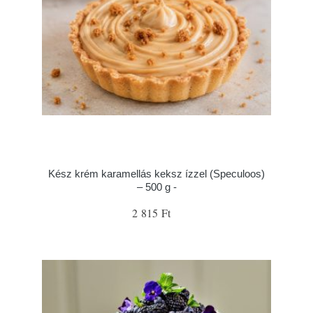
Kész krém karamellás keksz ízzel (Speculoos)
– 500 g -
2 815 Ft