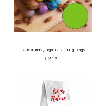
Zöld marcipán (világos) 1:3 – 100 g - Fagoš
1 050 Ft