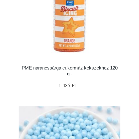
PME narancssárga cukormáz kekszekhez 120
g -
1 485 Ft