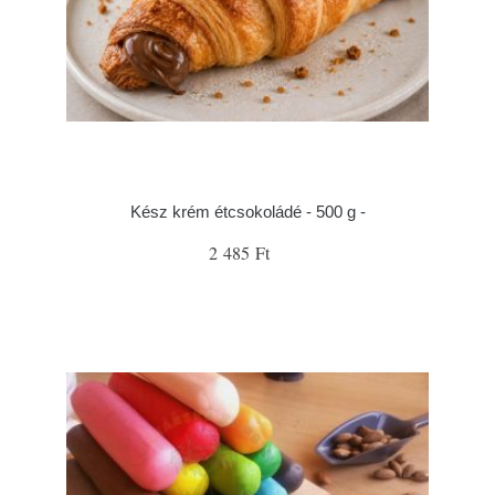
Kész krém étcsokoládé - 500 g -
2 485 Ft