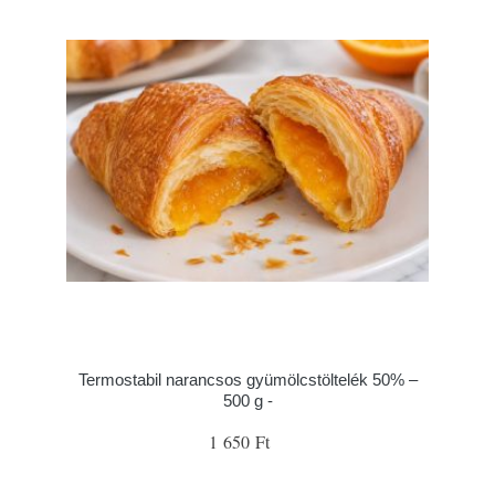
Termostabil narancsos gyümölcstöltelék 50% –
500 g -
1 650 Ft