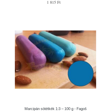
1 815 Ft
Marcipán sötétkék 1:3 – 100 g - Fagoš