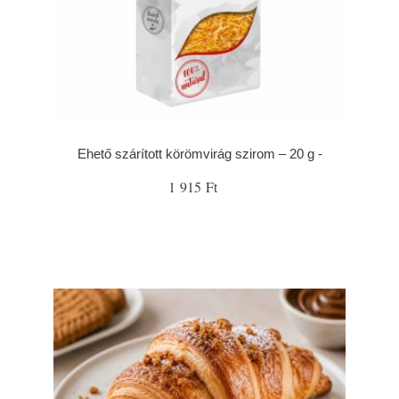
Ehető szárított körömvirág szirom – 20 g -
1 915 Ft