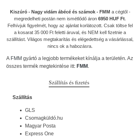
Kiszúró - Nagy vidám ábécé és számok - FMM
a cégtől
-
megredelheti postán nem ismétlődő áron
6950 HUF Ft
.
Felhívjuk figyelmét, hogy az ajánlat korlátozott. Csak töltse fel
a kosarat 35 000 Ft feletti áruval, és NEM kell fizetnie a
szállítást. Világos megtakarítás és elégedettség a vásárlással,
nincs ok a habozásra.
A
FMM
gyártó a legjobb termékeket kínálja a területén. Az
összes termék megtekintése itt:
FMM
.
Szállítás és fizetés
Szállítás
GLS
Csomagküldó.hu
Magyar Posta
Express One