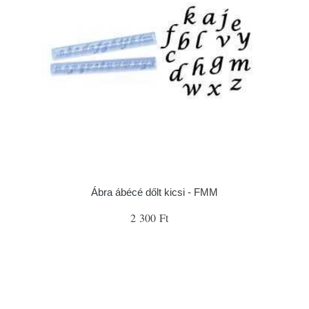
Ábra ábécé dőlt kicsi - FMM
2 300 Ft