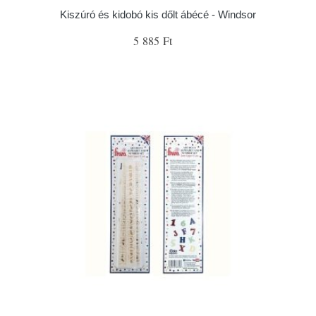
Kiszúró és kidobó kis dőlt ábécé - Windsor
5 885 Ft