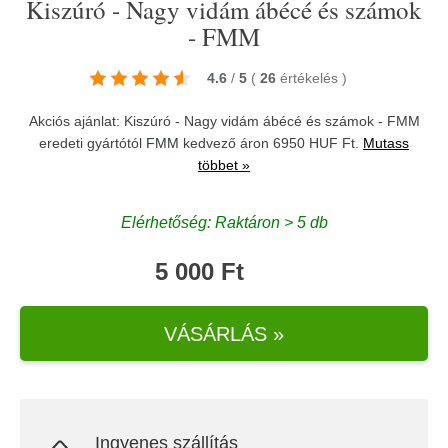
Kiszúró - Nagy vidám ábécé és számok
- FMM
4.6
/
5
(
26
értékelés
)
Akciós ajánlat: Kiszúró - Nagy vidám ábécé és számok - FMM
eredeti gyártótól
FMM
kedvező áron 6950 HUF Ft.
Mutass
többet »
Elérhetőség: Raktáron > 5 db
5 000 Ft
VÁSÁRLÁS »
Ingyenes szállítás