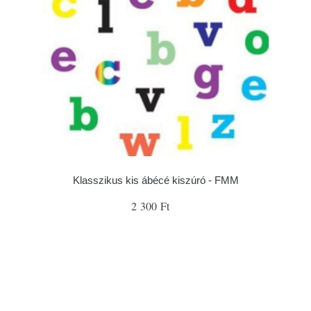
Klasszikus kis ábécé kiszúró - FMM
2 300 Ft