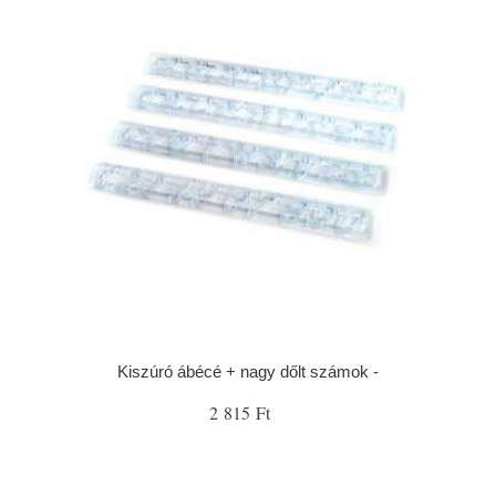
Kiszúró ábécé + nagy dőlt számok -
2 815 Ft