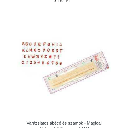
3 165 Ft
Varázslatos ábécé és számok - Magical