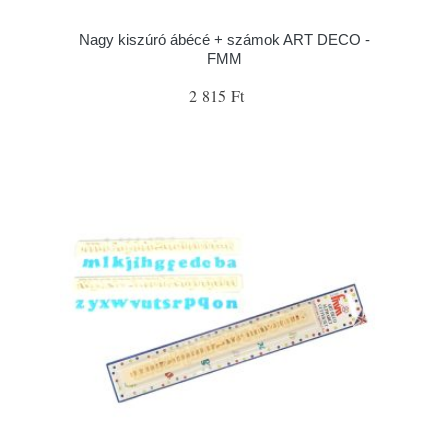
Nagy kiszúró ábécé + számok ART DECO -
FMM
2 815 Ft