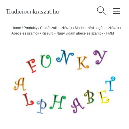
Tradiciocukraszat.hu
Keresés:
Home
/
Produkty
/
Cukrászati eszközök
/
Modellezési segédeszközök
/
Abécé és számok
/
Kiszúró - Nagy vidám ábécé és számok - FMM