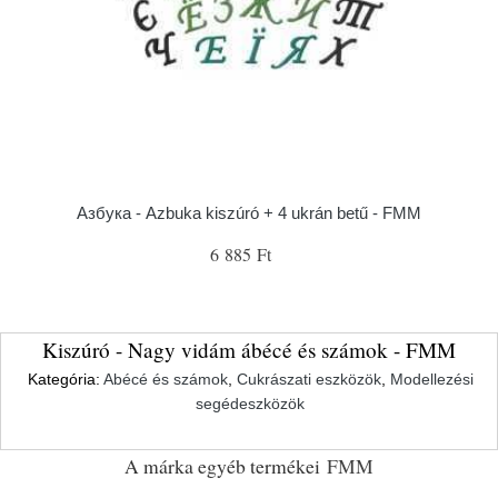
Азбука - Azbuka kiszúró + 4 ukrán betű - FMM
6 885 Ft
Kiszúró - Nagy vidám ábécé és számok - FMM
Kategória:
Abécé és számok
,
Cukrászati eszközök
,
Modellezési
segédeszközök
A márka egyéb termékei
FMM