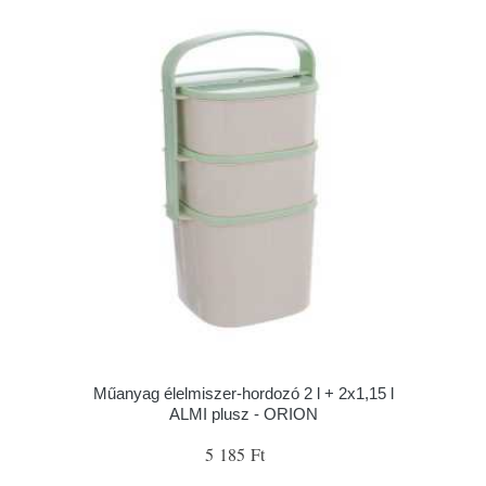
Műanyag élelmiszer-hordozó 2 l + 2x1,15 l
ALMI plusz - ORION
5 185 Ft