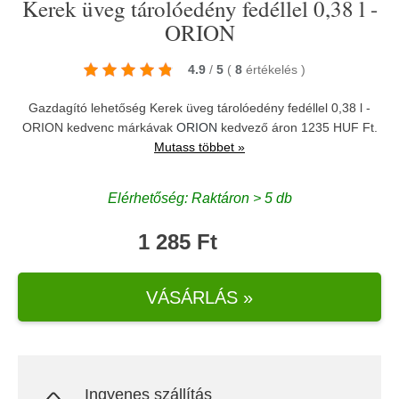
Kerek üveg tárolóedény fedéllel 0,38 l -
ORION
4.9
/
5
(
8
értékelés
)
Gazdagító lehetőség Kerek üveg tárolóedény fedéllel 0,38 l -
ORION kedvenc márkávak
ORION
kedvező áron 1235 HUF Ft.
Mutass többet »
Elérhetőség: Raktáron > 5 db
1 285 Ft
VÁSÁRLÁS »
Ingyenes szállítás