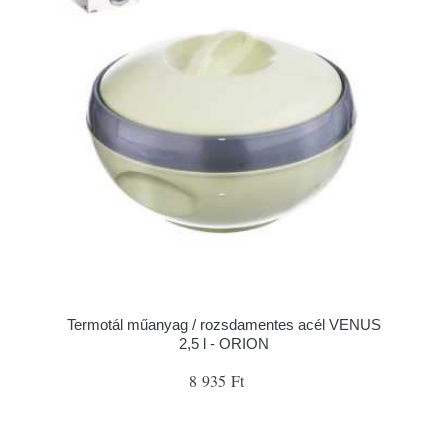
Termotál műanyag / rozsdamentes acél VENUS
2,5 l - ORION
8 935 Ft