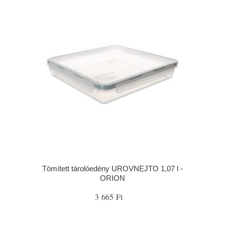
Tömített tárolóedény UROVNEJTO 1,07 l -
ORION
3 665 Ft