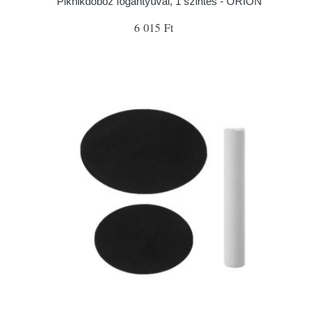
Piknikdoboz fogantyúval, 1 szintes - ORION
6 015 Ft