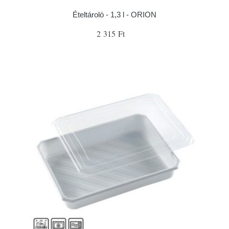
Ételtároló - 1,3 l - ORION
2 315 Ft