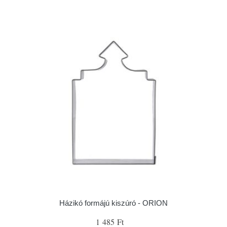
Házikó formájú kiszúró - ORION
1 485 Ft