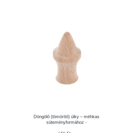
Döngölő (tömörítő) úlky – méhkas
süteményformához -