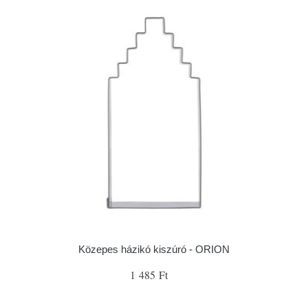
Közepes házikó kiszúró - ORION
1 485 Ft