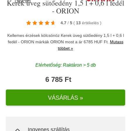
Kerek üveg sütőedény 1,5 l + 0,6 l fedél
- ORION
4.7
/
5
(
13
értékelés
)
Kellemes érzések kölcsönöz Kerek üveg sütőedény 1,5 l + 0,6 l
fedél - ORION márkák
ORION
most a ár 6785 HUF Ft.
Mutass
többet »
Elérhetőség: Raktáron > 5 db
6 785 Ft
VÁSÁRLÁS »
Ingyenes szállítás