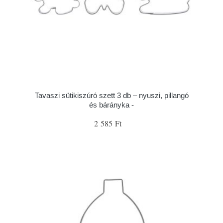
Tavaszi sütikiszúró szett 3 db – nyuszi, pillangó
és bárányka -
2 585 Ft