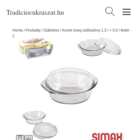
Tradiciocukraszat.hu
Keresés:
Home
/
Produkty
/
Sütéshez
/
Kerek üveg sütőedény 1,5 l + 0,6 l fedél -
ORION