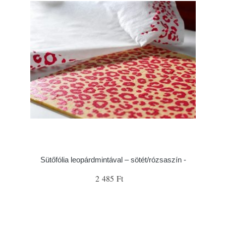
Sütőfólia leopárdmintával – sötét/rózsaszín -
2 485 Ft