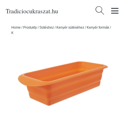
Tradiciocukraszat.hu
Keresés:
Home
/
Produkty
/
Sütéshez
/
Kenyér sütéséhez
/
Kenyér formák
/
Kenyeres forma 29x12 cm - ORION