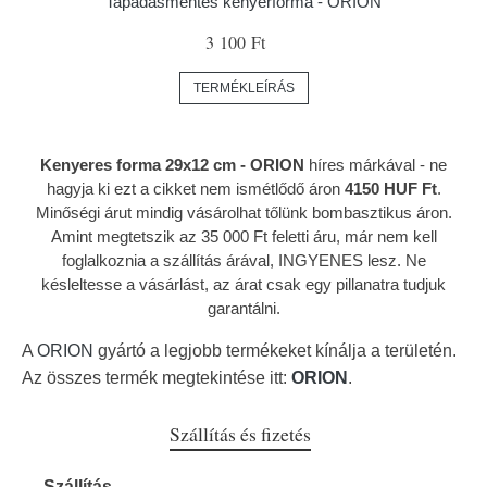
Tapadásmentes kenyérforma - ORION
3 100 Ft
TERMÉKLEÍRÁS
Kenyeres forma 29x12 cm - ORION
híres márkával
- ne
hagyja ki ezt a cikket nem ismétlődő áron
4150 HUF Ft
.
Minőségi árut mindig vásárolhat tőlünk bombasztikus áron.
Amint megtetszik az 35 000 Ft feletti áru, már nem kell
foglalkoznia a szállítás árával, INGYENES lesz. Ne
késleltesse a vásárlást, az árat csak egy pillanatra tudjuk
garantálni.
A
ORION
gyártó a legjobb termékeket kínálja a területén.
Az összes termék megtekintése itt:
ORION
.
Szállítás és fizetés
Szállítás