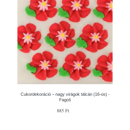
Cukordekoráció – nagy virágok tálcán (16-os) -
Fagoš
885 Ft