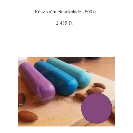
Kész krém étcsokoládé - 500 g -
2 485 Ft