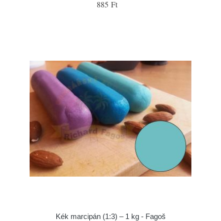
885 Ft
Kék marcipán (1:3) – 1 kg - Fagoš