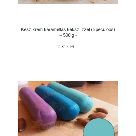
Kész krém karamellás keksz ízzel (Speculoos)
– 500 g -
2 815 Ft