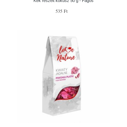
Kék reszelt kókusz 50 g - Fagoš
535 Ft