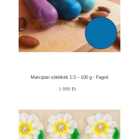
Marcipán sötétkék 1:3 – 100 g - Fagoš
1 050 Ft