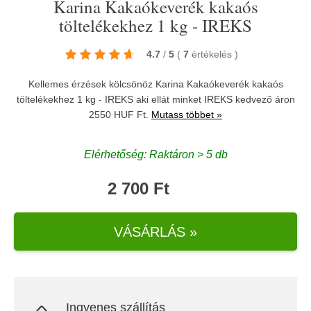
Karina Kakaókeverék kakaós
töltelékekhez 1 kg - IREKS
4.7
/
5
(
7
értékelés
)
Kellemes érzések kölcsönöz Karina Kakaókeverék kakaós
töltelékekhez 1 kg - IREKS aki ellát minket
IREKS
kedvező áron
2550 HUF Ft.
Mutass többet »
Elérhetőség: Raktáron > 5 db
2 700 Ft
VÁSÁRLÁS »
Ingyenes szállítás