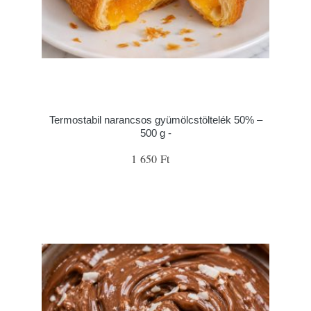
Termostabil narancsos gyümölcstöltelék 50% –
500 g -
1 650 Ft