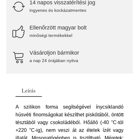
14 napos visszatérítési jog
ingyenes és kockázatmentes
Ellenőrzött magyar bolt
minőségi termékekkel
Vásároljon bármikor
a nap 24 órájában nyitva
Leírás
A szilikon forma segítségével ínycsiklandó
húsvéti finomságokat készíthet piskótából, öntött
tésztából vagy csokoládéból. Hőálló (-40 °C-tól
+220 °C-ig), nem veszi át az ételek ízét vagy
illatát. Mosogatógépben is tisztítható. Méretek: