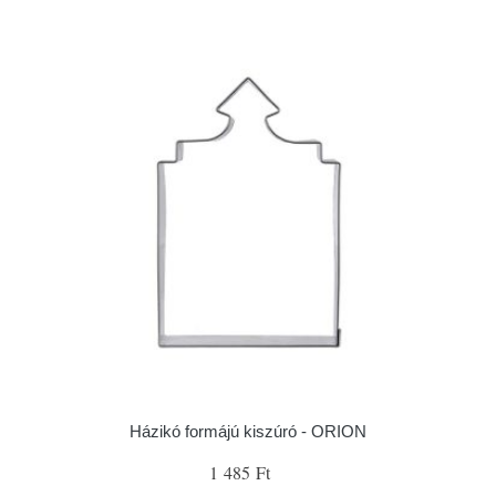
Házikó formájú kiszúró - ORION
1 485 Ft