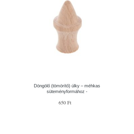
Döngölő (tömörítő) úlky – méhkas
süteményformához -
650 Ft