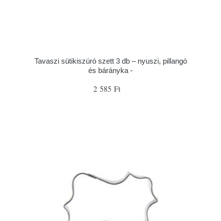
Tavaszi sütikiszúró szett 3 db – nyuszi, pillangó
és bárányka -
2 585 Ft