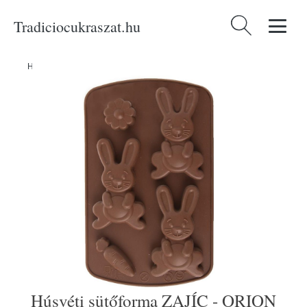
Tradiciocukraszat.hu
Keresés:
Home
/
Produkty
/
Sütéshez
/
Húsvéti sütőforma ZAJÍC - ORION
Húsvéti sütőforma ZAJÍC - ORION