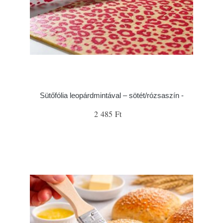
Sütőfólia leopárdmintával – sötét/rózsaszín -
2 485 Ft