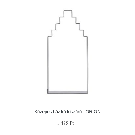
Közepes házikó kiszúró - ORION
1 485 Ft