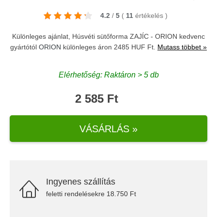
4.2
/
5
(
11
értékelés
)
Különleges ajánlat, Húsvéti sütőforma ZAJÍC - ORION kedvenc
gyártótól
ORION
különleges áron 2485 HUF Ft.
Mutass többet »
Elérhetőség: Raktáron > 5 db
2 585 Ft
VÁSÁRLÁS »
Ingyenes szállítás
feletti rendelésekre 18.750 Ft