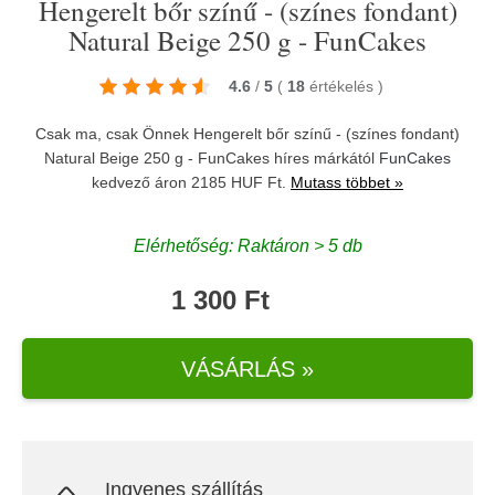
Hengerelt bőr színű - (színes fondant)
Natural Beige 250 g - FunCakes
4.6
/
5
(
18
értékelés
)
Csak ma, csak Önnek Hengerelt bőr színű - (színes fondant)
Natural Beige 250 g - FunCakes híres márkától
FunCakes
kedvező áron 2185 HUF Ft.
Mutass többet »
Elérhetőség: Raktáron > 5 db
1 300 Ft
VÁSÁRLÁS »
Ingyenes szállítás