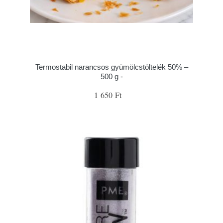
Termostabil narancsos gyümölcstöltelék 50% –
500 g -
1 650 Ft