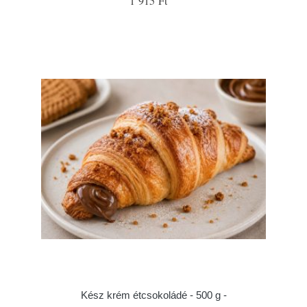
1 915 Ft
Kész krém étcsokoládé - 500 g -