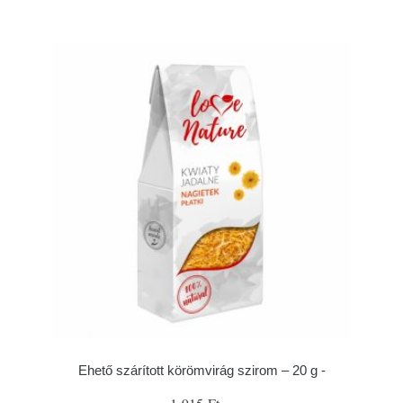
Ehető szárított körömvirág szirom – 20 g -