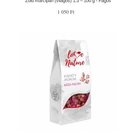
Zöld marcipán (világos) 1:3 – 100 g - Fagoš
1 050 Ft