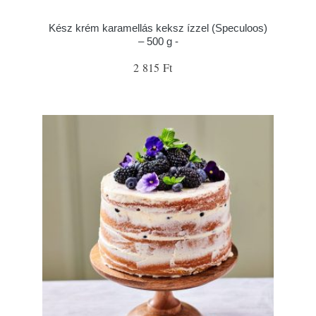
Kész krém karamellás keksz ízzel (Speculoos)
– 500 g -
2 815 Ft