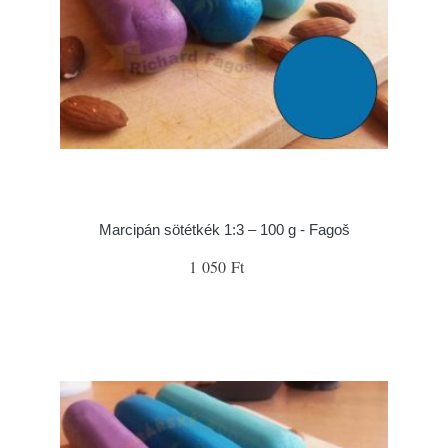
Marcipán sötétkék 1:3 – 100 g - Fagoš
1 050 Ft